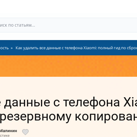
ность
Как удалить все данные с телефона Xiaomi: полный гид по сб
е данные с телефона X
и резервному копиров
 Малинин
истике