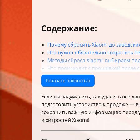
Содержание:
Почему сбросить Xiaomi до заводских
Что нужно обязательно сохранить п
Методы сброса Xiaomi: выбираем по
Что происходит с прошивкой после 
Как выбрать метод сброса в зависим
Показать полностью
Удалённое удаление данных через Mi 
Подготовка к сбросу для продажи: ка
Если вы задумались, как удалить все да
Что делать после сброса
подготовить устройство к продаже — вы
Типичные ошибки и как их избежать
сохранить важную информацию перед уд
Особенности разных версий MIUI и м
и хитростей Xiaomi!
Таблица сравнения методов сброса X
Заключение