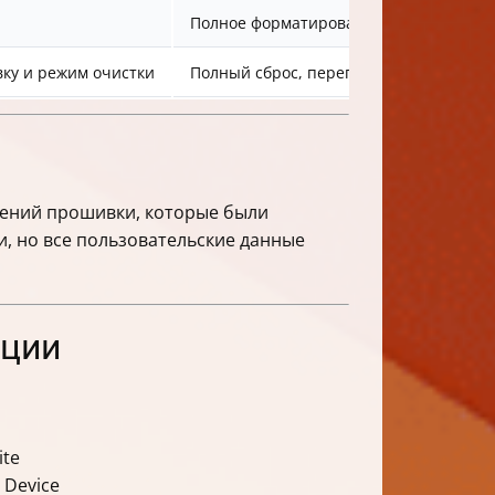
Полное форматирование, удаление все
вку и режим очистки
Полный сброс, перепрошивка системы
лений прошивки, которые были
и, но все пользовательские данные
ации
ite
 Device