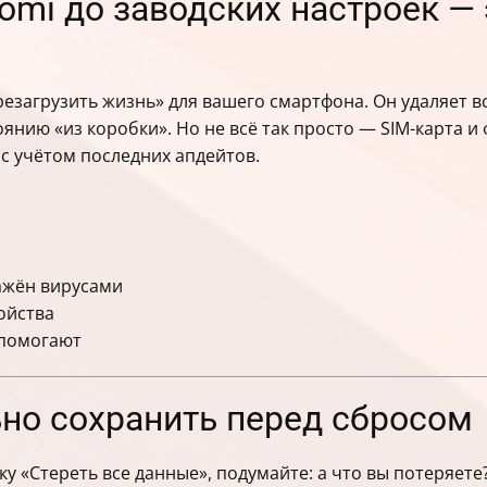
omi до заводских настроек — 
резагрузить жизнь» для вашего смартфона. Он удаляет в
оянию «из коробки». Но не всё так просто — SIM-карта 
с учётом последних апдейтов.
ажён вирусами
ойства
 помогают
ьно сохранить перед сбросом
ку «Стереть все данные», подумайте: а что вы потеряете