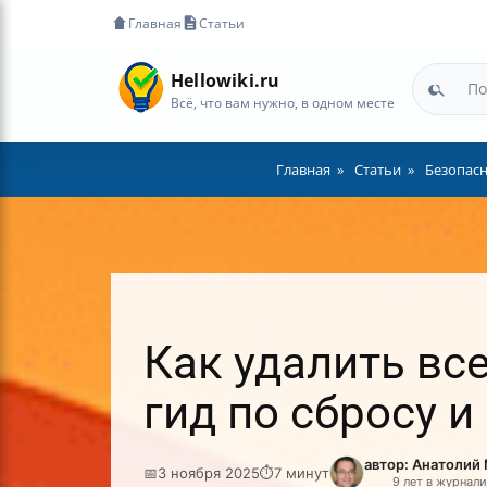
Главная
Статьи
Hellowiki.ru
Всё, что вам нужно, в одном месте
Главная
Статьи
Безопас
Как удалить вс
гид по сбросу 
автор: Анатолий
📅
3 ноября 2025
⏱
7 минут
9 лет в журнал