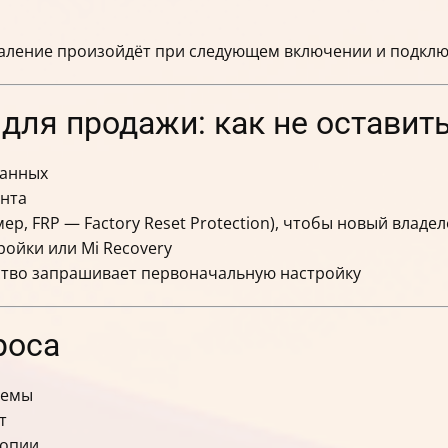
даление произойдёт при следующем включении и подклю
 для продажи: как не оставит
данных
унта
р, FRP — Factory Reset Protection), чтобы новый владе
ойки или Mi Recovery
йство запрашивает первоначальную настройку
роса
темы
т
копии