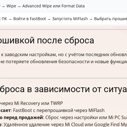
 → Wipe → Advanced Wipe или Format Data
 ПК → Войти в FastBoot → Запустить MiFlash → Выбрать проши
ошивкой после сброса
 к заводским настройкам, но с учётом последних обнов
 не потеряете обновления безопасности и новые функци
броса в зависимости от ситу
t через Mi Recovery или TWRP
сает
: FastBoot с перепрошивкой через MiFlash
во перед продажей
: Сброс через настройки или Mi PC Su
о
: Удалённое удаление через Mi Cloud или Google Find My