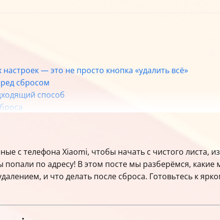
 настроек — это не просто кнопка «удалить всё»
еред сбросом
дходящий способ
сброса
ости от ситуации
Cloud и Google Find My Device
к не оставить следов
нные с телефона Xiaomi, чтобы начать с чистого листа, 
 попали по адресу! В этом посте мы разберёмся, какие 
алением, и что делать после сброса. Готовьтесь к ярко
оделей Xiaomi
iaomi