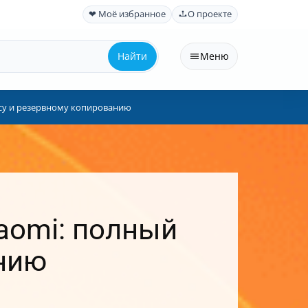
❤ Моё избранное
О проекте
Найти
Меню
росу и резервному копированию
iaomi: полный
анию