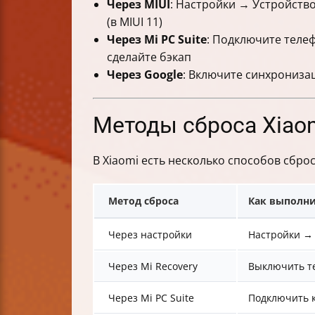
Через MIUI
: Настройки → Устройств
(в MIUI 11)
Через Mi PC Suite
: Подключите телеф
сделайте бэкап
Через Google
: Включите синхронизац
Методы сброса Xiao
В Xiaomi есть несколько способов сбро
Метод сброса
Как выполн
Через настройки
Настройки → 
Через Mi Recovery
Выключить те
Через Mi PC Suite
Подключить к