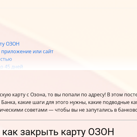
рту ОЗОН
з приложение или сайт
остью
о 45 дней
ожете закрыть карту через сайт или приложение
ствительно закрыты
скую карту с Озона, то вы попали по адресу! В этом пос
закрытии
Банка, какие шаги для этого нужны, какие подводные ка
тическими советами — чтобы вы не запутались в банков
 как закрыть карту ОЗОН