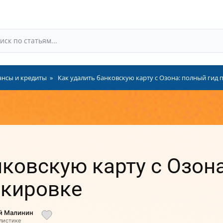
нсы и кредиты
Как удалить банковскую карту с Озона: полный гид
нковскую карту с Озона
окировке
ий Малинин
алистике