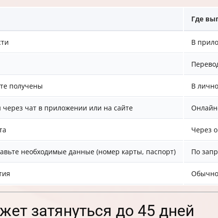
Где вы
сти
В прило
Перево
рте получены
В личн
 через чат в приложении или на сайте
Онлайн-
та
Через 
авьте необходимые данные (номер карты, паспорт)
По запр
тия
Обычно
ет затянуться до 45 дней