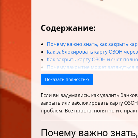
Содержание:
Почему важно знать, как закрыть ка
Как заблокировать карту ОЗОН чере
Как закрыть карту ОЗОН и счёт полн
Почему закрытие может затянуться д
Что делать, если не хотите или не м
Показать полностью
Как проверить, что карта и счёт дей
Важные нюансы и риски
Если вы задумались, как удалить банков
Что делать, если банк отказывает в 
закрыть или заблокировать карту ОЗОН 
Заключение
проблем. Всё просто, понятно и с прак
Почему важно знать,