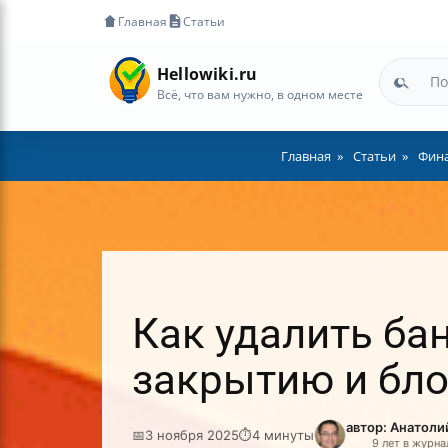
Главная
Статьи
Hellowiki.ru
Всё, что вам нужно, в одном месте
Главная
Статьи
Фина
Как удалить ба
закрытию и бл
автор: Анатол
📅
3 ноября 2025
⏱
4 минуты
9 лет в журн