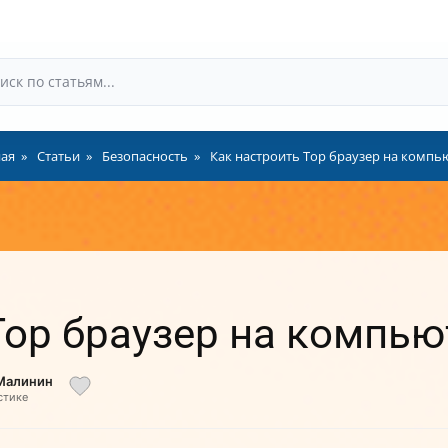
ная
Статьи
Безопасность
Как настроить Тор браузер на компь
Тор браузер на компью
 Малинин
стике