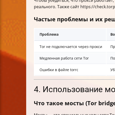
Чтобы убедиться, что прокси работает,
реального. Также сайт https://check.torp
Частые проблемы и их ре
Проблема
В
Tor не подключается через прокси
Пр
Медленная работа сети Tor
По
Ошибки в файле torrc
Уб
4. Использование мо
Что такое мосты (Tor brid