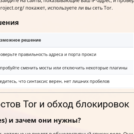
 зайдите на сайты, показывающие ваш IP-адрес, и провер
roject.org/ покажет, используете ли вы сеть Tor.
шения
озможное решение
оверьте правильность адреса и порта прокси
пробуйте сменить мосты или отключить некоторые плагины
едитесь, что синтаксис верен, нет лишних пробелов
стов Tor и обход блокировок
ges) и зачем они нужны?