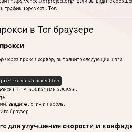
айт https://check.torproject.org/. Если вы видите сообще
 трафик через сеть Tor.
прокси в Tor браузере
 прокси
зер через прокси-сервер, выполните следующие шаги:
.
:preferences#connection
окси (HTTP, SOCKS4 или SOCKS5).
ера.
ии, введите логин и пароль.
ите браузер.
rrc для улучшения скорости и конфи