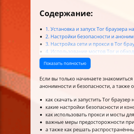
Содержание:
1. Установка и запуск Tor браузера 
2. Настройки безопасности и аноним
3. Настройка сети и прокси в Tor бра
4. Использование мостов Tor и обхо
5. Решение проблем и поддержка
Показать полностью
6. Важные меры предосторожности п
Итог
Если вы только начинаете знакомиться
анонимности и безопасности, а также 
как скачать и запустить Tor браузер
какие настройки безопасности и ко
как использовать прокси и мосты дл
важные меры предосторожности при 
а также как решать распространённ