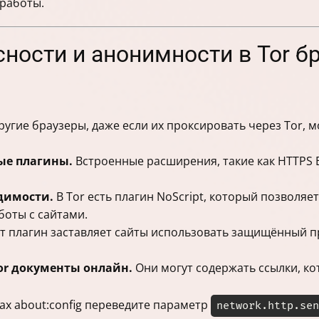
 работы.
сности и анонимности в Tor б
угие браузеры, даже если их проксировать через Tor, м
ые плагины.
Встроенные расширения, такие как HTTPS E
одимости.
В Tor есть плагин NoScript, который позволяет
боты с сайтами.
т плагин заставляет сайты использовать защищённый п
or документы онлайн.
Они могут содержать ссылки, ко
ах about:config переведите параметр
network.http.sen