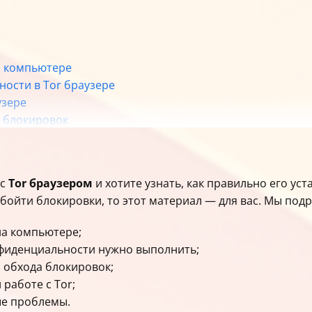
на компьютере
ности в Tor браузере
узере
д блокировок
ри использовании Tor браузера
 с
Tor браузером
и хотите узнать, как правильно его ус
обойти блокировки, то этот материал — для вас. Мы под
 на компьютере;
нфиденциальности нужно выполнить;
я обхода блокировок;
работе с Tor;
ые проблемы.