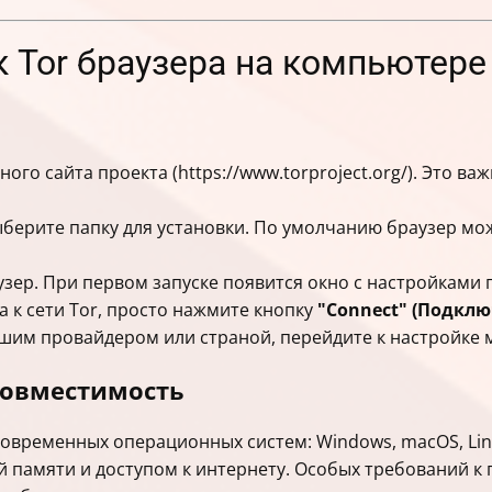
ск Tor браузера на компьютере
ого сайта проекта (https://www.torproject.org/). Это в
берите папку для установки. По умолчанию браузер мож
узер. При первом запуске появится окно с настройками
а к сети Tor, просто нажмите кнопку
"Connect" (Подклю
ашим провайдером или страной, перейдите к настройке м
совместимость
современных операционных систем: Windows, macOS, Lin
 памяти и доступом к интернету. Особых требований к 