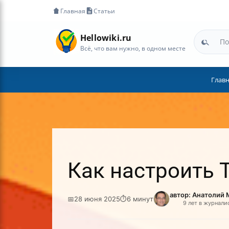
Главная
Статьи
Hellowiki.ru
Всё, что вам нужно, в одном месте
Глав
Как настроить 
автор: Анатолий
📅
28 июня 2025
⏱
6 минут
9 лет в журнали