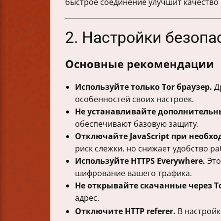
быстрое соединение улучшит качество
2. Настройки безопа
Основные рекомендации
Используйте только Tor браузер.
Др
особенностей своих настроек.
Не устанавливайте дополнительн
обеспечивают базовую защиту.
Отключайте JavaScript при необх
риск слежки, но снижает удобство ра
Используйте HTTPS Everywhere.
Это
шифрование вашего трафика.
Не открывайте скачанные через T
адрес.
Отключите HTTP referer.
В настройк