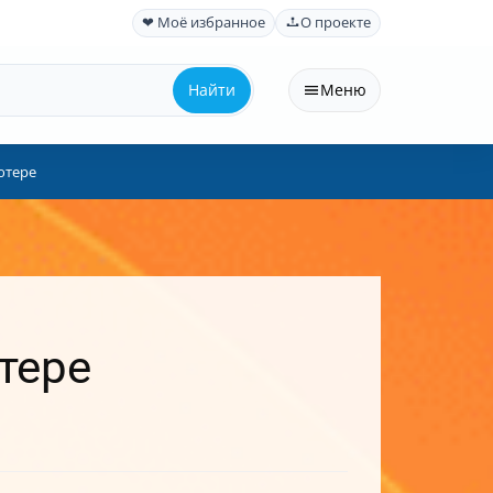
❤ Моё избранное
О проекте
Найти
Меню
ютере
тере