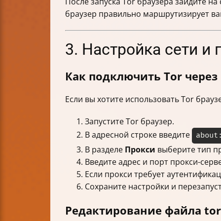
После запуска Tor браузера зайдите на с
браузер правильно маршрутизирует ваш
3. Настройка сети и 
Как подключить Tor через
Если вы хотите использовать Tor брау
Запустите Tor браузер.
В адресной строке введите
about
В разделе
Прокси
выберите тип пр
Введите адрес и порт прокси-серв
Если прокси требует аутентификац
Сохраните настройки и перезапуст
Редактирование файла to