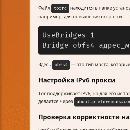
Файл
находится в папке устано
torrc
например, для повышения скорости:
UseBridges 1

Здесь
— это тип моста, который
obfs4
Настройка IPv6 прокси
Tor поддерживает IPv6, но для его исп
делается через
about:preferences#co
Проверка корректности на