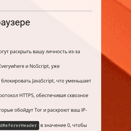
раузере
огут раскрыть вашу личность из-за
verywhere и NoScript, уже
 блокировать JavaScript, что уменьшает
ротокол HTTPS, обеспечивая сквозное
торые обойдут Tor и раскроют ваш IP-
в значение 0, чтобы
dRefererHeader