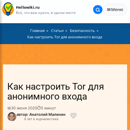
Hellowiki.ru
Меню
Всё, что вам нужно, в одном месте
Главная
Статьи
Безопасность
Как настроить Tor для анонимного входа
Как настроить Tor для
анонимного входа
📅
30 июня 2025
⏱
5 минут
автор: Анатолий Малинин
9 лет в журналистике