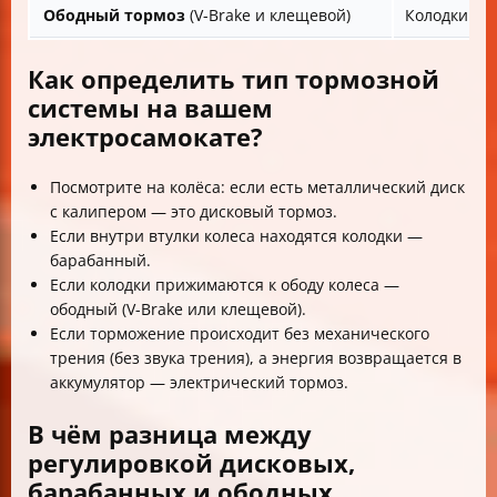
Ободный тормоз
(V-Brake и клещевой)
Колодки сж
Как определить тип тормозной
системы на вашем
электросамокате?
Посмотрите на колёса: если есть металлический диск
с калипером — это дисковый тормоз.
Если внутри втулки колеса находятся колодки —
барабанный.
Если колодки прижимаются к ободу колеса —
ободный (V-Brake или клещевой).
Если торможение происходит без механического
трения (без звука трения), а энергия возвращается в
аккумулятор — электрический тормоз.
В чём разница между
регулировкой дисковых,
барабанных и ободных