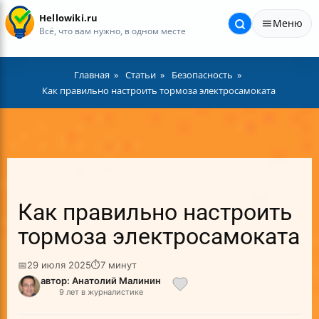
Hellowiki.ru
Меню
Всё, что вам нужно, в одном месте
Главная
Статьи
Безопасность
Как правильно настроить тормоза электросамоката
Как правильно настроить
тормоза электросамоката
📅
29 июля 2025
⏱
7 минут
автор: Анатолий Малинин
9 лет в журналистике