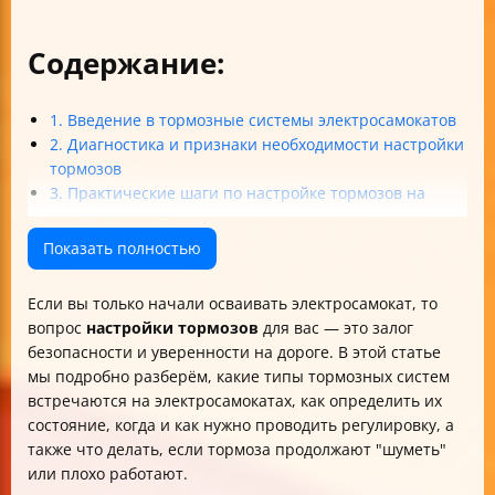
Содержание:
1. Введение в тормозные системы электросамокатов
2. Диагностика и признаки необходимости настройки
тормозов
3. Практические шаги по настройке тормозов на
электросамокате
4. Обслуживание и безопасность при работе с
Показать полностью
тормозами
5. Решение проблем и профессиональная помощь
Если вы только начали осваивать электросамокат, то
Итог
вопрос
настройки тормозов
для вас — это залог
безопасности и уверенности на дороге. В этой статье
мы подробно разберём, какие типы тормозных систем
встречаются на электросамокатах, как определить их
состояние, когда и как нужно проводить регулировку, а
также что делать, если тормоза продолжают "шуметь"
или плохо работают.