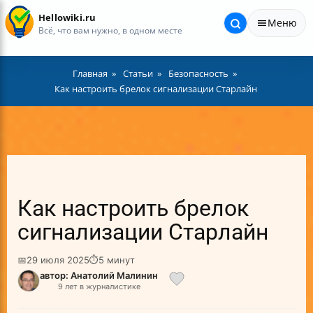
Hellowiki.ru
Меню
Всё, что вам нужно, в одном месте
Главная
Статьи
Безопасность
Как настроить брелок сигнализации Старлайн
Как настроить брелок
сигнализации Старлайн
📅
29 июля 2025
⏱
5 минут
автор: Анатолий Малинин
9 лет в журналистике