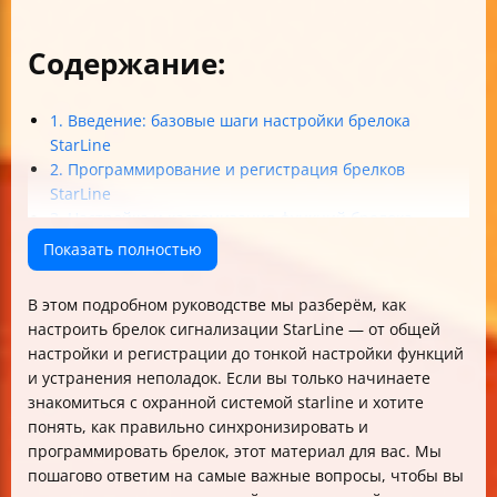
Содержание:
1. Введение: базовые шаги настройки брелока
StarLine
2. Программирование и регистрация брелков
StarLine
3. Настройка и кастомизация функций брелока
4. Советы по устранению неполадок и обслуживанию
Показать полностью
Итоговая таблица: основные действия по настройке
брелока StarLine
В этом подробном руководстве мы разберём, как
настроить брелок сигнализации StarLine — от общей
настройки и регистрации до тонкой настройки функций
и устранения неполадок. Если вы только начинаете
знакомиться с охранной системой starline и хотите
понять, как правильно синхронизировать и
программировать брелок, этот материал для вас. Мы
пошагово ответим на самые важные вопросы, чтобы вы