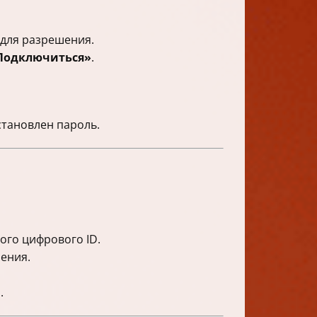
для разрешения.
Подключиться»
.
становлен пароль.
ого цифрового ID.
чения.
.