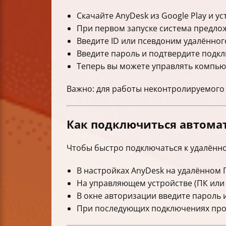
Скачайте AnyDesk из Google Play и у
При первом запуске система предло
Введите ID или псевдоним удалённо
Введите пароль и подтвердите подк
Теперь вы можете управлять компьют
Важно: для работы неконтролируемого 
Как подключиться автомат
Чтобы быстро подключаться к удалённ
В настройках AnyDesk на удалённом 
На управляющем устройстве (ПК или 
В окне авторизации введите пароль 
При последующих подключениях прог