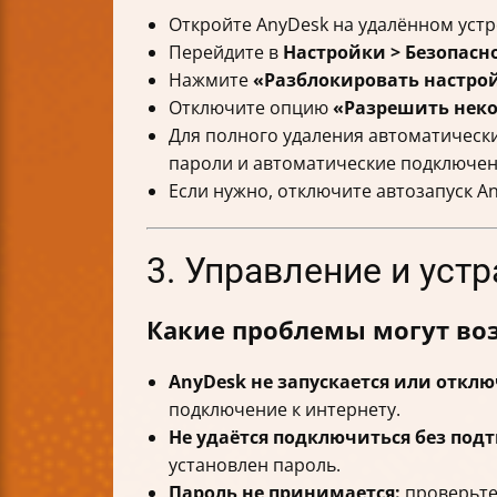
Откройте AnyDesk на удалённом устр
Перейдите в
Настройки > Безопасн
Нажмите
«Разблокировать настро
Отключите опцию
«Разрешить нек
Для полного удаления автоматичес
пароли и автоматические подключен
Если нужно, отключите автозапуск A
3. Управление и ус
Какие проблемы могут воз
AnyDesk не запускается или отклю
подключение к интернету.
Не удаётся подключиться без под
установлен пароль.
Пароль не принимается:
проверьте 