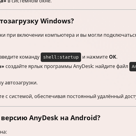
а»
в системном окне.
втозагрузку Windows?
ки при включении компьютера и вы могли подключаться
 введите команду
и нажмите
ОК
.
shell:startup
а»
создайте ярлык программы AnyDesk: найдите файл
A
.
у автозагрузки.
те с системой, обеспечивая постоянный удалённый дост
версию AnyDesk на Android?
на: