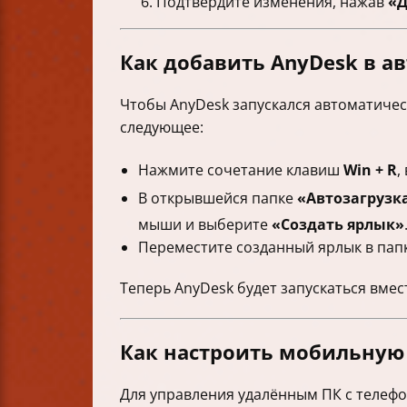
Подтвердите изменения, нажав
«Д
Как добавить AnyDesk в а
Чтобы AnyDesk запускался автоматичес
следующее:
Нажмите сочетание клавиш
Win + R
,
В открывшейся папке
«Автозагрузк
мыши и выберите
«Создать ярлык»
Переместите созданный ярлык в папк
Теперь AnyDesk будет запускаться вмес
Как настроить мобильную 
Для управления удалённым ПК с телефо