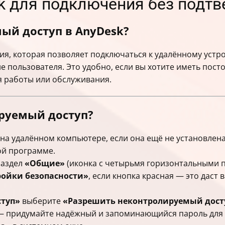
sk для подключения без подт
ый доступ в AnyDesk?
я, которая позволяет подключаться к удалённому устр
 пользователя. Это удобно, если вы хотите иметь пост
я работы или обслуживания.
руемый доступ?
на удалённом компьютере, если она ещё не установлен
ой программе.
раздел
«Общие»
(иконка с четырьмя горизонтальными п
ройки безопасности»
, если кнопка красная — это даст
туп»
выберите
«Разрешить неконтролируемый дост
 — придумайте надёжный и запоминающийся пароль для 