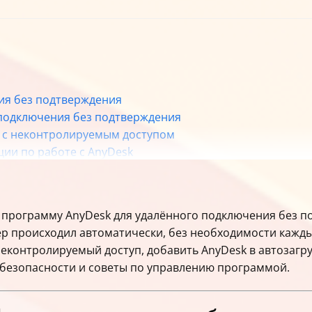
ния без подтверждения
 подключения без подтверждения
м с неконтролируемым доступом
ции по работе с AnyDesk
ть программу AnyDesk для удалённого подключения без 
ер происходил автоматически, без необходимости кажд
еконтролируемый доступ, добавить AnyDesk в автозагр
 безопасности и советы по управлению программой.