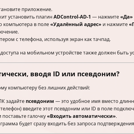
становите приложение.
жит установить плагин
ADControl-AD-1
— нажмите
«Да»
го компьютера в поле
«Удалённый адрес»
и нажмите
«
лючение.
ером с телефона, используя экран как тачпад.
доступа на мобильном устройстве также должен быть у
ически, вводя ID или псевдоним?
ому компьютеру без лишних действий:
ПК задайте
псевдоним
— это удобное имя вместо длинн
телефон) введите этот псевдоним или ID в поле подклю
и поставьте галочку
«Входить автоматически»
.
рамма будет сразу входить без запроса подтверждения