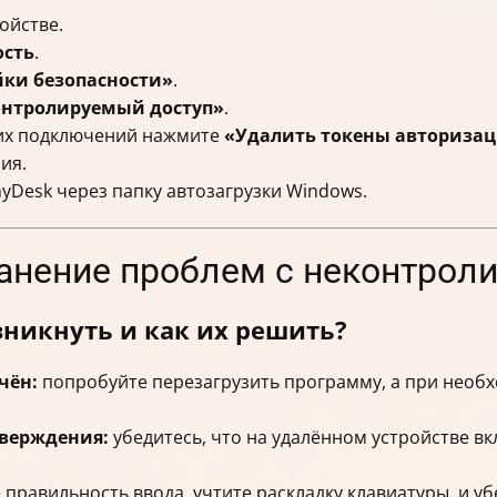
ойстве.
ость
.
йки безопасности»
.
онтролируемый доступ»
.
ких подключений нажмите
«Удалить токены авториза
ия.
nyDesk через папку автозагрузки Windows.
транение проблем с неконтро
никнуть и как их решить?
чён:
попробуйте перезагрузить программу, а при необ
тверждения:
убедитесь, что на удалённом устройстве в
правильность ввода, учтите раскладку клавиатуры, и уб