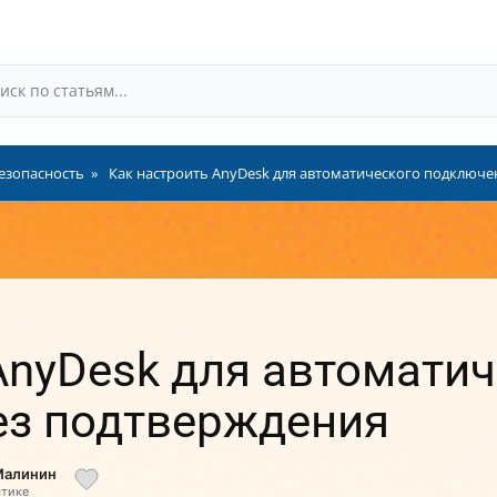
езопасность
Как настроить AnyDesk для автоматического подключе
AnyDesk для автомати
ез подтверждения
Малинин
стике