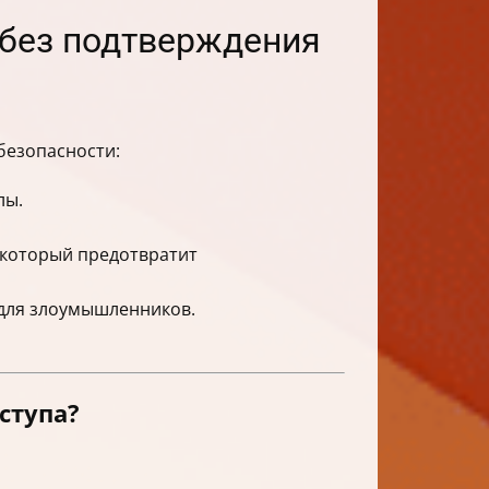
 без подтверждения
безопасности:
лы.
 который предотвратит
для злоумышленников.
ступа?