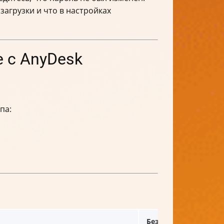
агрузки и что в настройках
е с AnyDesk
па:
Безопасность