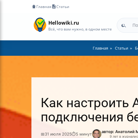
Главная
Статьи
Hellowiki.ru
Всё, что вам нужно, в одном месте
Главная
Статьи
Б
Как настроить 
подключения б
автор: Анатолий 
📅
31 июля 2025
⏱
5 минут
9 лет в журнали