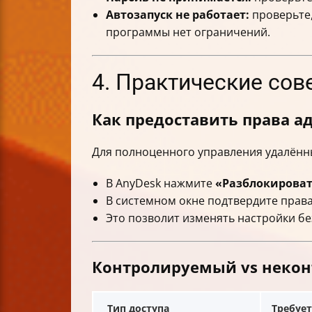
Автозапуск не работает:
проверьте,
программы нет ограничений.
4. Практические сов
Как предоставить права а
Для полноценного управления удалённ
В AnyDesk нажмите
«Разблокироват
В системном окне подтвердите прав
Это позволит изменять настройки бе
Контролируемый vs некон
Тип доступа
Требуе