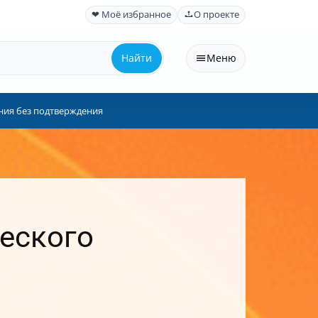
❤ Моё избранное
О проекте
Найти
Меню
ния без подтверждения
ческого