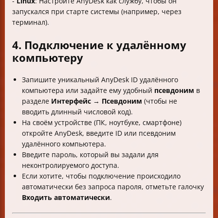
-
Linux
: Настройте AnyDesk как службу, чтобы он
запускался при старте системы (например, через
терминал).
4. Подключение к удалённому
компьютеру
Запишите уникальный AnyDesk ID удалённого
компьютера или задайте ему удобный
псевдоним
в
разделе
Интерфейс
→
Псевдоним
(чтобы не
вводить длинный числовой код).
На своём устройстве (ПК, ноутбуке, смартфоне)
откройте AnyDesk, введите ID или псевдоним
удалённого компьютера.
Введите пароль, который вы задали для
неконтролируемого доступа.
Если хотите, чтобы подключение происходило
автоматически без запроса пароля, отметьте галочку
Входить автоматически
.