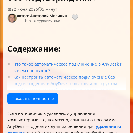
📅
22 июня 2025
⏱
5 минут
автор: Анатолий Малинин
9 лет в журналистике
Содержание:
Что такое автоматическое подключение в AnyDesk и
зачем оно нужно?
Как настроить автоматическое подключение без
подтверждения в AnyDesk: пошаговая инструкция
Особенности настройки в разных операционных
системах
Показать полностью
Безопасность при автоматическом подключении
Практические советы и устранение
Если вы новичок в удалённом управлении
распространённых проблем
компьютерами, то, возможно, слышали о программе
Итог
AnyDesk — одном из лучших решений для
удалённого
Краткая шпаргалка по настройке
доступа
. В этой статье мы подробно разберём, как в