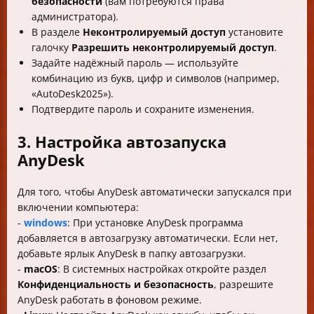
безопасности
(вам потребуются права
администратора).
В разделе
Неконтролируемый доступ
установите
галочку
Разрешить неконтролируемый доступ
.
Задайте надёжный пароль — используйте
комбинацию из букв, цифр и символов (например,
«AutoDesk2025»).
Подтвердите пароль и сохраните изменения.
3. Настройка автозапуска
AnyDesk
Для того, чтобы AnyDesk автоматически запускался при
включении компьютера:
-
windows
: При установке AnyDesk программа
добавляется в автозагрузку автоматически. Если нет,
добавьте ярлык AnyDesk в папку автозагрузки.
-
macOS
: В системных настройках откройте раздел
Конфиденциальность и безопасность
, разрешите
AnyDesk работать в фоновом режиме.