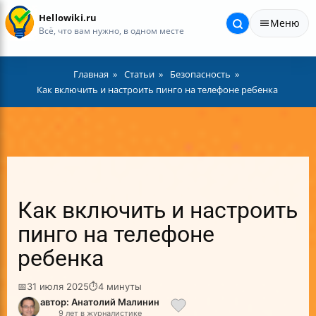
Hellowiki.ru
Меню
Всё, что вам нужно, в одном месте
Главная
Статьи
Безопасность
Как включить и настроить пинго на телефоне ребенка
Как включить и настроить
пинго на телефоне
ребенка
📅
31 июля 2025
⏱
4 минуты
автор: Анатолий Малинин
9 лет в журналистике