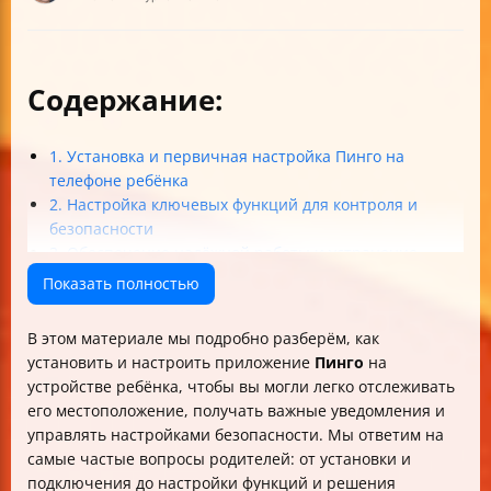
Содержание:
1. Установка и первичная настройка Пинго на
телефоне ребёнка
2. Настройка ключевых функций для контроля и
безопасности
3. Обеспечение надёжной работы и устранение
проблем
Показать полностью
4. Безопасность, конфиденциальность и советы
родителям
В этом материале мы подробно разберём, как
Итог: почему стоит использовать Пинго для
установить и настроить приложение
Пинго
на
безопасности ребёнка
устройстве ребёнка, чтобы вы могли легко отслеживать
его местоположение, получать важные уведомления и
управлять настройками безопасности. Мы ответим на
самые частые вопросы родителей: от установки и
подключения до настройки функций и решения