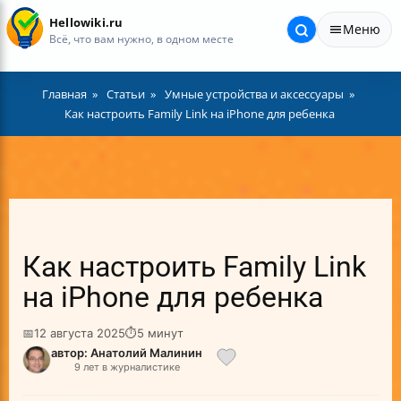
Hellowiki.ru
Меню
Всё, что вам нужно, в одном месте
Главная
Статьи
Умные устройства и аксессуары
Как настроить Family Link на iPhone для ребенка
Как настроить Family Link
на iPhone для ребенка
📅
12 августа 2025
⏱
5 минут
автор: Анатолий Малинин
9 лет в журналистике