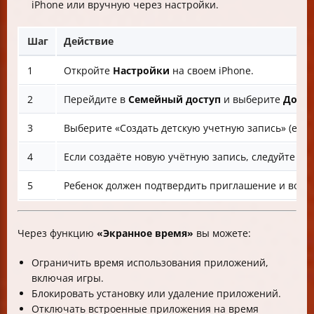
iPhone или вручную через настройки.
Шаг
Действие
1
Откройте
Настройки
на своем iPhone.
2
Перейдите в
Семейный доступ
и выберите
Добав
3
Выберите «Создать детскую учетную запись» (если
4
Если создаёте новую учётную запись, следуйте ин
5
Ребенок должен подтвердить приглашение и войти
Через функцию
«Экранное время»
вы можете:
Ограничить время использования приложений,
включая игры.
Блокировать установку или удаление приложений.
Отключать встроенные приложения на время