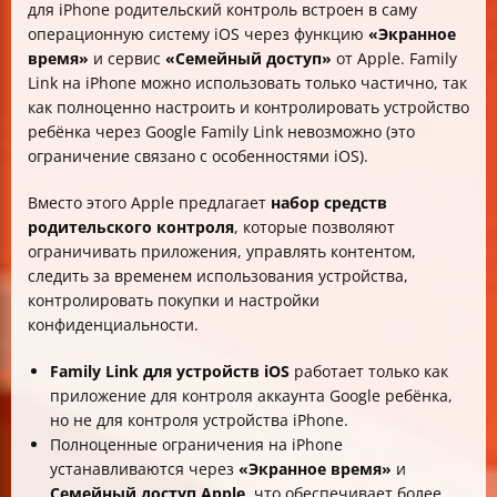
для iPhone родительский контроль встроен в саму
операционную систему iOS через функцию
«Экранное
время»
и сервис
«Семейный доступ»
от Apple. Family
Link на iPhone можно использовать только частично, так
как полноценно настроить и контролировать устройство
ребёнка через Google Family Link невозможно (это
ограничение связано с особенностями iOS).
Вместо этого Apple предлагает
набор средств
родительского контроля
, которые позволяют
ограничивать приложения, управлять контентом,
следить за временем использования устройства,
контролировать покупки и настройки
конфиденциальности.
Family Link для устройств iOS
работает только как
приложение для контроля аккаунта Google ребёнка,
но не для контроля устройства iPhone.
Полноценные ограничения на iPhone
устанавливаются через
«Экранное время»
и
Семейный доступ Apple
, что обеспечивает более