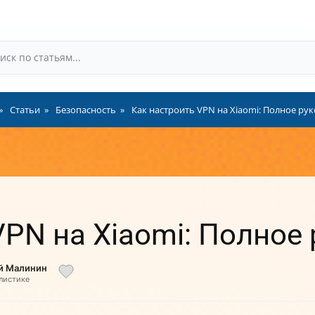
Статьи
Безопасность
Как настроить VPN на Xiaomi: Полное ру
VPN на Xiaomi: Полное
ий Малинин
алистике