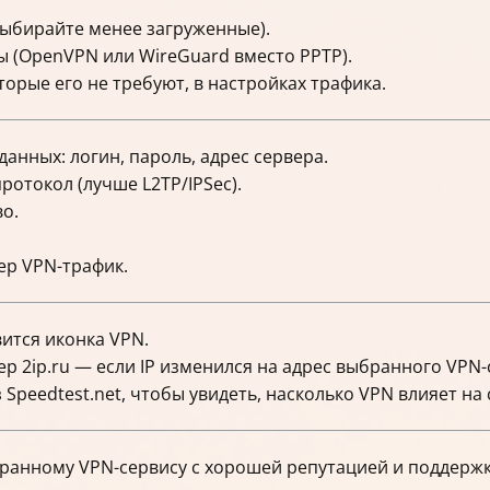
ыбирайте менее загруженные).
 (OpenVPN или WireGuard вместо PPTP).
орые его не требуют, в настройках трафика.
анных: логин, пароль, адрес сервера.
ротокол (лучше L2TP/IPSec).
о.
ер VPN-трафик.
вится иконка VPN.
ер 2ip.ru — если IP изменился на адрес выбранного VPN-
Speedtest.net, чтобы увидеть, насколько VPN влияет на
ранному VPN-сервису с хорошей репутацией и поддержк