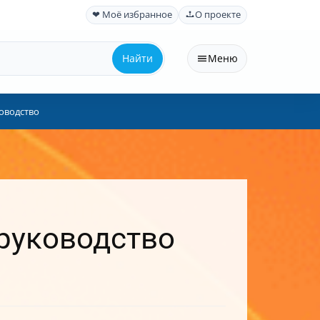
❤ Моё избранное
О проекте
Найти
Меню
ководство
 руководство