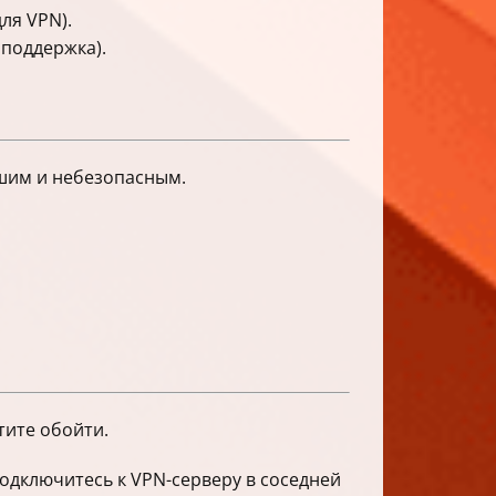
ля VPN).
 поддержка).
вшим и небезопасным.
тите обойти.
подключитесь к VPN-серверу в соседней