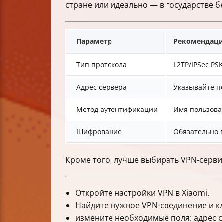
стране или идеально — в государстве бе
Параметр
Рекомендац
Тип протокола
L2TP/IPSec PS
Адрес сервера
Указывайте п
Метод аутентификации
Имя пользоват
Шифрование
Обязательно 
Кроме того, лучше выбирать VPN-серви
Откройте настройки VPN в Xiaomi.
Найдите нужное VPN-соединение и кл
измените необходимые поля: адрес се