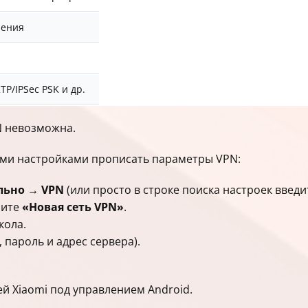
чения
TP/IPSec PSK и др.
N невозможна.
ыми настройками прописать параметры VPN:
льно → VPN
(или просто в строке поиска настроек введи
рите
«Новая сеть VPN»
.
кола.
 пароль и адрес сервера).
й Xiaomi под управлением Android.