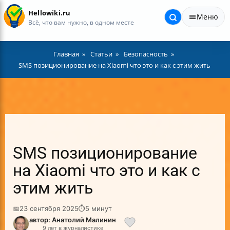
Hellowiki.ru
Меню
Всё, что вам нужно, в одном месте
Главная
Статьи
Безопасность
SMS позиционирование на Xiaomi что это и как с этим жить
SMS позиционирование
на Xiaomi что это и как с
этим жить
📅
23 сентября 2025
⏱
5 минут
автор: Анатолий Малинин
9 лет в журналистике