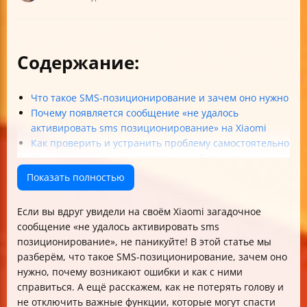
Содержание:
Что такое SMS-позиционирование и зачем оно нужно
Почему появляется сообщение «не удалось
активировать sms позиционирование» на Xiaomi
Как проверить и устранить проблему самостоятельно
Какие данные подготовить перед обращением в
поддержку
Показать полностью
Безопасность и конфиденциальность при
использовании SMS-позиционирования
Если вы вдруг увидели на своём Xiaomi загадочное
Что делать, если кнопка «Повторить» не помогает
сообщение «не удалось активировать sms
Почему не стоит выходить из Mi аккаунта и менять
позиционирование», не паникуйте! В этой статье мы
язык без причины
разберём, что такое SMS-позиционирование, зачем оно
Как проверить, что SMS-позиционирование и ESL
нужно, почему возникают ошибки и как с ними
активированы
справиться. А ещё расскажем, как не потерять голову и
Важные советы по UX и уведомлениям
не отключить важные функции, которые могут спасти