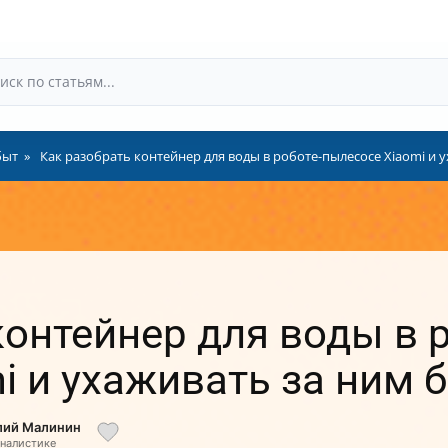
быт
Как разобрать контейнер для воды в роботе-пылесосе Xiaomi и 
контейнер для воды в р
i и ухаживать за ним 
олий Малинин
рналистике