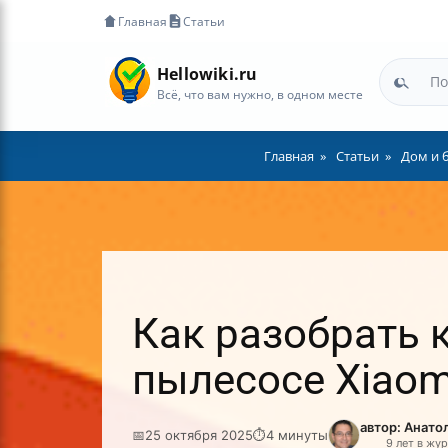
Главная
Статьи
Hellowiki.ru
Всё, что вам нужно, в одном месте
Главная
Статьи
Дом и 
Как разобрать 
пылесосе Xiaom
автор: Анат
📅
25 октября 2025
⏱
4 минуты
9 лет в жу