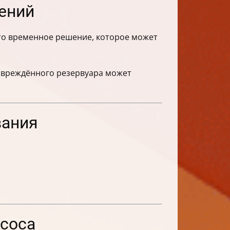
ений
Это временное решение, которое может
повреждённого резервуара может
вания
есоса