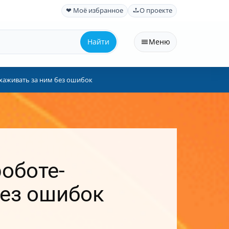
❤ Моё избранное
О проекте
Найти
Меню
ухаживать за ним без ошибок
оботе-
без ошибок