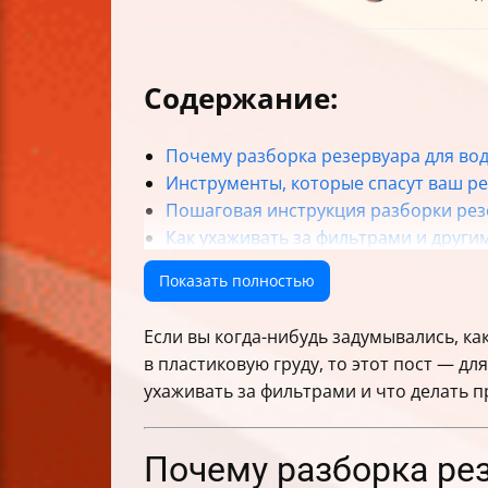
Содержание:
Почему разборка резервуара для вод
Инструменты, которые спасут ваш р
Пошаговая инструкция разборки рез
Как ухаживать за фильтрами и други
Ошибки, которые могут стоить вам д
Показать полностью
Что делать при обнаружении трещи
Как правильно собрать резервуар п
Если вы когда-нибудь задумывались, ка
Профилактика — залог долгой жизни
в пластиковую груду, то этот пост — дл
Когда пора бежать в сервисный цент
ухаживать за фильтрами и что делать 
Итог
Почему разборка рез