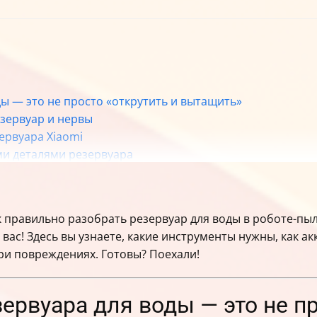
ы — это не просто «открутить и вытащить»
езервуар и нервы
ервуара Xiaomi
ми деталями резервуара
орого
н или повреждений
осле обслуживания
к правильно разобрать резервуар для воды в роботе-пыл
 вашего пылесоса
я вас! Здесь вы узнаете, какие инструменты нужны, как а
р
при повреждениях. Готовы? Поехали!
ервуара для воды — это не пр