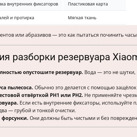
вка внутренних фиксаторов
Пластиковая карта
алей и протирка
Мягкая ткань
нтов или абразивов — это как пытаться починить часы к
ия разборки резервуара Xiao
олностью опустошите резервуар.
Вода — это не шутки,
са пылесоса.
Обычно это делается с помощью защёлок 
стовой отвёрткой PH1 или PH2.
Не применяйте чрезм
рвуара.
Если есть внутренние фиксаторы, используйте 
ва — грубой и тонкой очистки.
 форсунки.
Они должны быть чистыми и без поврежден