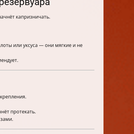
 резервуара
 начнёт капризничать.
лоты или уксуса — они мягкие и не
ендует.
крепления.
чнёт протекать.
азами.