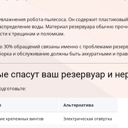
увлажнения робота-пылесоса. Он содержит пластиковый 
спределение воды. Материал резервуара обычно прочны
сти к трещинам и поломкам.
ло 30% обращений связаны именно с проблемами резерву
зборка и обслуживание должны быть аккуратными и пра
е спасут ваш резервуар и н
одготовьте:
е
Альтернатива
ие крепежных винтов
Электрическая отвёртка