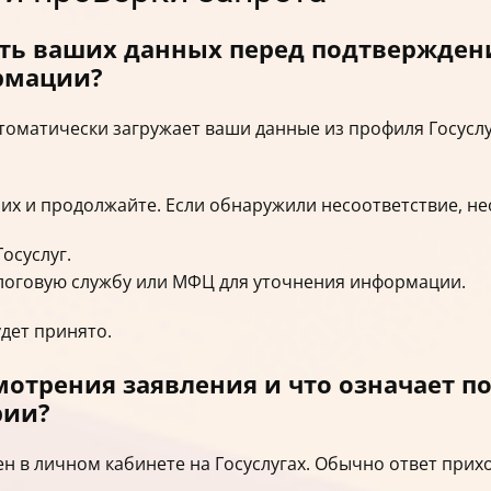
ть ваших данных перед подтверждени
рмации?
томатически загружает ваши данные из профиля Госуслу
их и продолжайте. Если обнаружили несоответствие, н
осуслуг.
логовую службу или МФЦ для уточнения информации.
дет принято.
смотрения заявления и что означает 
рии?
н в личном кабинете на Госуслугах. Обычно ответ прихо