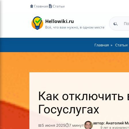
Главная
Статьи
Hellowiki.ru
Всё, что вам нужно, в одном месте
Главная
Статьи
Как отключить 
Госуслугах
автор: Анатолий М
📅
5 июня 2025
⏱
7 минут
9 лет в журналис