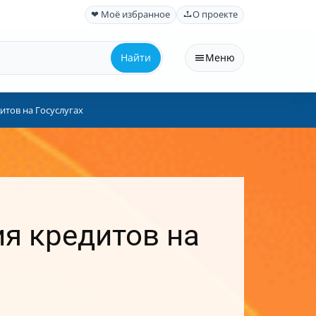
❤ Моё избранное
О проекте
Найти
Меню
тов на Госуслугах
я кредитов на