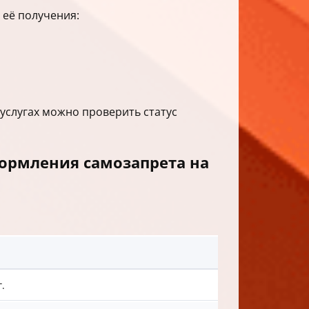
 её получения:
суслугах можно проверить статус
ормления самозапрета на
Особ
.
Быстр