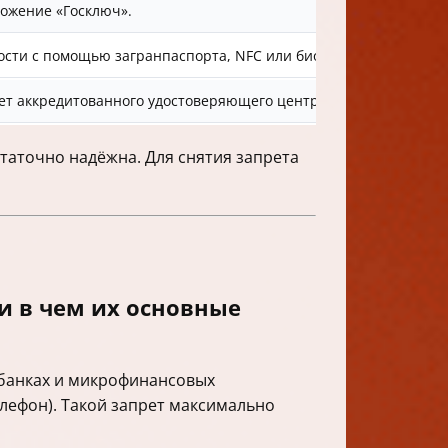
ожение «Госключ».
Подхо
сти с помощью загранпаспорта, NFC или биометрии.
Испол
ет аккредитованного удостоверяющего центра.
Для п
таточно надёжна. Для снятия запрета
и в чем их основные
 банках и микрофинансовых
елефон). Такой запрет максимально