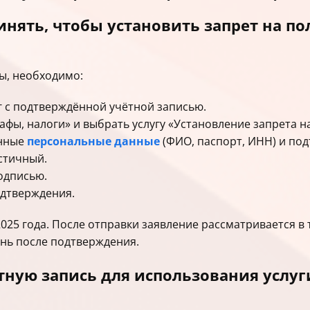
нять, чтобы установить запрет на по
ы, необходимо:
г с подтверждённой учётной записью.
афы, налоги» и выбрать услугу «Установление запрета н
енные
персональные данные
(ФИО, паспорт, ИНН) и под
стичный.
одписью.
одтверждения.
2025 года. После отправки заявление рассматривается в 
нь после подтверждения.
тную запись для использования услуг