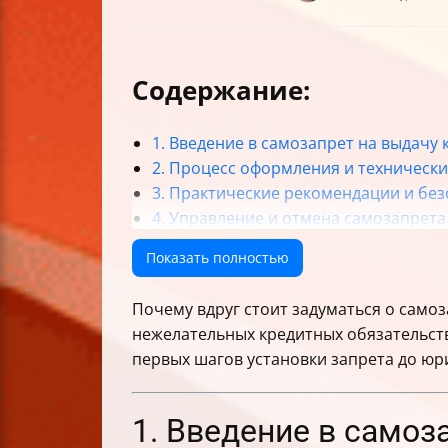
Содержание:
1. Введение в самозапрет на выдачу 
2. Процесс оформления и техническ
3. Практические рекомендации и бе
4. Управление и отмена самозапрета
5. Юридические аспекты и ответстве
Показать полностью
6. Дополнительные советы и возмож
Итог: стоит ли устанавливать самоза
Почему вдруг стоит задуматься о самоза
нежелательных кредитных обязательст
первых шагов установки запрета до юр
1. Введение в самоз