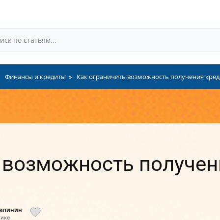
Финансы и кредиты
Как ограничить возможность получения креди
 возможность получен
Малинин
тике