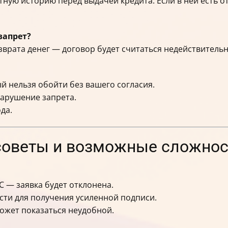
ную историю перед выдачей кредита. Если в ней есть от
запрет?
зврата денег — договор будет считаться недействитель
й нельзя обойти без вашего согласия.
нарушение запрета.
ода.
советы и возможные сложнос
С — заявка будет отклонена.
сти для получения усиленной подписи.
может показаться неудобной.