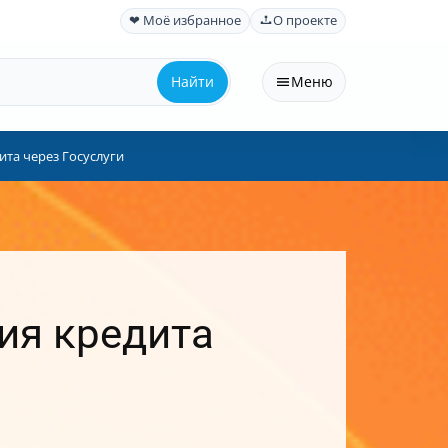
❤ Моё избранное
О проекте
Найти
Меню
та через Госуслуги
ия кредита