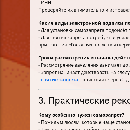
- ИНН.
Проверяйте их внимательно и исправляй
Какие виды электронной подписи п
- Для установки самозапрета подойдёт
- Для снятия запрета потребуется уси
приложении «Госключ» после подтверж
Сроки рассмотрения и начала дейст
- Рассмотрение заявления занимает до 
- Запрет начинает действовать на сле
-
снятие запрета
происходит через 2 д
3. Практические рек
Кому особенно нужен самозапрет?
- Пожилым людям, которые чаще стано
- Тем, кто не очень разбирается в техн