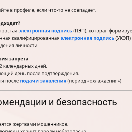
те в профиле, если что-то не совпадает.
одходят?
 простая
электронная подпись
(ПЭП), которая формирует
ленная квалифицированная
электронная подпись
(УКЭП)
дения личности.
вия запрета
2 календарных дней.
дующий день после подтверждения.
ня после
подачи заявления
(период «охлаждения»).
омендации и безопасность
вятся жертвами мошенников.
ологиях и хранит пароли небезопасно.