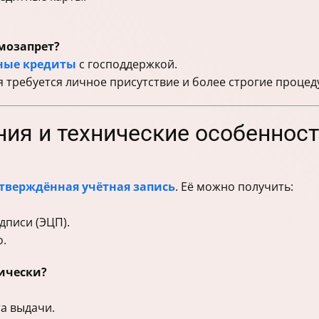
мозапрет?
ные кредиты
с господдержкой.
 требуется личное присутствие и более строгие процед
ния и технические особеннос
тверждённая учётная запись
. Её можно получить:
дписи (ЭЦП).
о.
ически?
та выдачи.