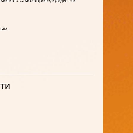
метка о самозапрете, кредит не
ным.
ти