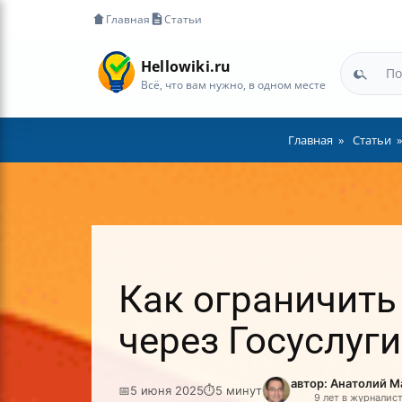
Главная
Статьи
Hellowiki.ru
Всё, что вам нужно, в одном месте
Главная
Статьи
Как ограничить
через Госуслуги
автор: Анатолий 
📅
5 июня 2025
⏱
5 минут
9 лет в журналис