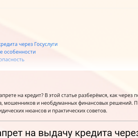
кредита через Госуслуги
ие особенности
зопасность
нность кредиторов
ные сложности
прет?
прете на кредит? В этой статье разберёмся, как через п
в, мошенников и необдуманных финансовых решений. По
идических нюансов и практических советов.
апрет на выдачу кредита чере