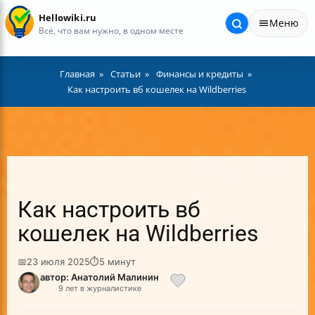
Hellowiki.ru
Меню
Всё, что вам нужно, в одном месте
Главная
Статьи
Финансы и кредиты
Как настроить вб кошелек на Wildberries
Как настроить вб
кошелек на Wildberries
📅
23 июля 2025
⏱
5 минут
автор: Анатолий Малинин
9 лет в журналистике