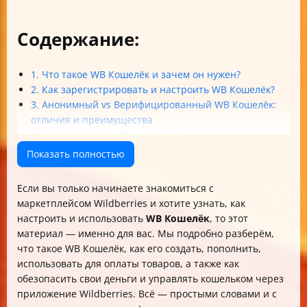
Содержание:
1. Что такое WB Кошелёк и зачем он нужен?
2. Как зарегистрировать и настроить WB Кошелёк?
3. Анонимный vs Верифицированный WB Кошелёк:
отличия и преимущества
4. Как пополнить WB Кошелёк?
5. Как использовать WB Кошелёк для оплаты товаров?
Показать полностью
6. Безопасность и защита WB Кошелька
7. Возврат, вывод средств и лимиты
Если вы только начинаете знакомиться с
8. Управление WB Кошельком в приложении
маркетплейсом Wildberries и хотите узнать, как
Wildberries
настроить и использовать
WB Кошелёк
, то этот
Итог: почему стоит настроить WB Кошелёк?
материал — именно для вас. Мы подробно разберём,
что такое WB Кошелёк, как его создать, пополнить,
использовать для оплаты товаров, а также как
обезопасить свои деньги и управлять кошельком через
приложение Wildberries. Всё — простыми словами и с