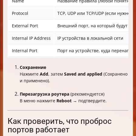
Name
Название правила (любой понятный 
Protocol
TCP, UDP или TCP/UDP (если нужно об
External Port
Внешний порт, на который будут пр
Internal IP Address
IP устройства в локальной сети
Internal Port
Порт на устройстве, куда перенапра
Сохранение
Нажмите
Add
, затем
Saved and applied
(Сохранено
и применено).
Перезагрузка роутера
(рекомендуется)
В меню нажмите
Reboot
→ подтвердите.
Как проверить, что проброс
портов работает