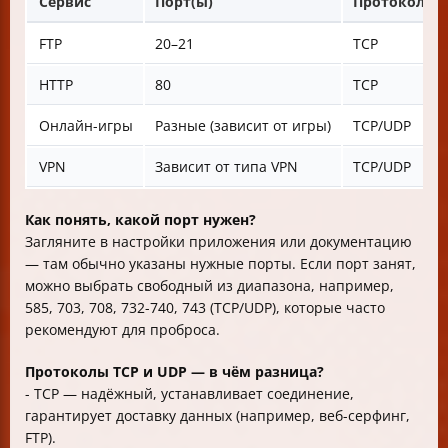
Сервис
Порт(ы)
Протокол
FTP
20–21
TCP
HTTP
80
TCP
Онлайн-игры
Разные (зависит от игры)
TCP/UDP
VPN
Зависит от типа VPN
TCP/UDP
Как понять, какой порт нужен?
Загляните в настройки приложения или документацию
— там обычно указаны нужные порты. Если порт занят,
можно выбрать свободный из диапазона, например,
585, 703, 708, 732-740, 743 (TCP/UDP), которые часто
рекомендуют для проброса.
Протоколы TCP и UDP — в чём разница?
- TCP — надёжный, устанавливает соединение,
гарантирует доставку данных (например, веб-серфинг,
FTP).