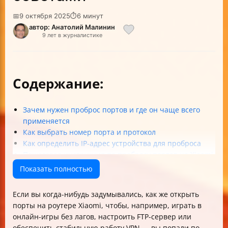
📅
9 октября 2025
⏱
6 минут
автор: Анатолий Малинин
9 лет в журналистике
Содержание:
Зачем нужен проброс портов и где он чаще всего
применяется
Как выбрать номер порта и протокол
Как определить IP-адрес устройства для проброса
Пошаговая инструкция по пробросу портов на Xiaomi
Mi Wi-Fi Router 3
Показать полностью
Как проверить, что проброс портов работает
Частые проблемы и как их решать
Если вы когда-нибудь задумывались, как же открыть
Безопасность при пробросе портов
порты на роутере Xiaomi, чтобы, например, играть в
Особенности настройки для нескольких устройств
онлайн-игры без лагов, настроить FTP-сервер или
Таблица сравнения основных шагов настройки
обеспечить стабильную работу VPN — вы попали по