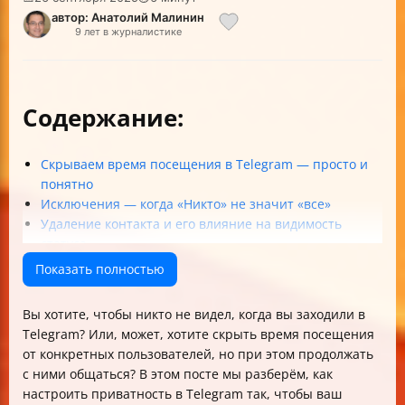
автор: Анатолий Малинин
9 лет в журналистике
Содержание:
Скрываем время посещения в Telegram — просто и
понятно
Исключения — когда «Никто» не значит «все»
Удаление контакта и его влияние на видимость
статуса
Скрыть время захода от конкретного пользователя,
Показать полностью
но сохранить общение
Черный список — что значит для пользователя в нем
Вы хотите, чтобы никто не видел, когда вы заходили в
Риски и ограничения при скрытии времени
Telegram? Или, может, хотите скрыть время посещения
посещения в группах, чатах с ботами и каналах
от конкретных пользователей, но при этом продолжать
Проверяем, что настройки приватности работают на
с ними общаться? В этом посте мы разберём, как
всех устройствах
настроить приватность в Telegram так, чтобы ваш
Различия в приватности между мобильной,