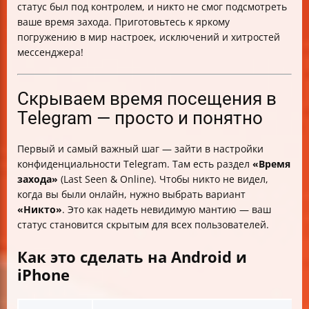
статус был под контролем, и никто не смог подсмотреть
десктопной и веб-версиями
ваше время захода. Приготовьтесь к яркому
Виджет Telegram на iPhone/Android и приватность
погружению в мир настроек, исключений и хитростей
Баланс между приватностью и удобством общения
мессенджера!
Как вернуть открытость и проверить, кто видит ваш
статус
Таблица настроек времени посещения в Telegram
Скрываем время посещения в
Telegram — просто и понятно
Первый и самый важный шаг — зайти в настройки
конфиденциальности Telegram. Там есть раздел
«Время
захода»
(Last Seen & Online). Чтобы никто не видел,
когда вы были онлайн, нужно выбрать вариант
«Никто»
. Это как надеть невидимую мантию — ваш
статус становится скрытым для всех пользователей.
Как это сделать на Android и
iPhone