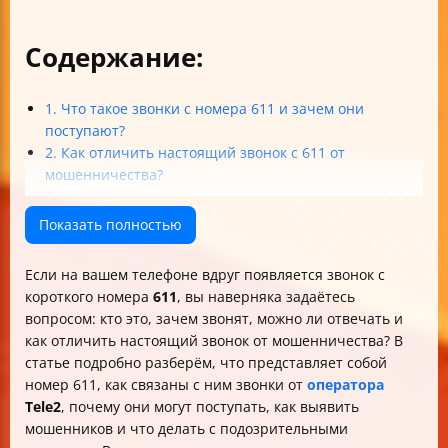
Содержание:
1. Что такое звонки с номера 611 и зачем они
поступают?
2. Как отличить настоящий звонок с 611 от
мошенничества?
3. Как защититься от мошеннических звонков с 611 и
блокировать их?
Показать полностью
4. Что делать при подозрительных звонках и как
общаться с поддержкой?
Если на вашем телефоне вдруг появляется звонок с
5. Дополнительные советы и официальные ресурсы
короткого номера
611
, вы наверняка задаётесь
Итог: звонки с 611 — кто звонит и что делать?
вопросом: кто это, зачем звонят, можно ли отвечать и
как отличить настоящий звонок от мошенничества? В
статье подробно разберём, что представляет собой
номер 611, как связаны с ним звонки от
оператора
Tele2
, почему они могут поступать, как выявить
мошенников и что делать с подозрительными