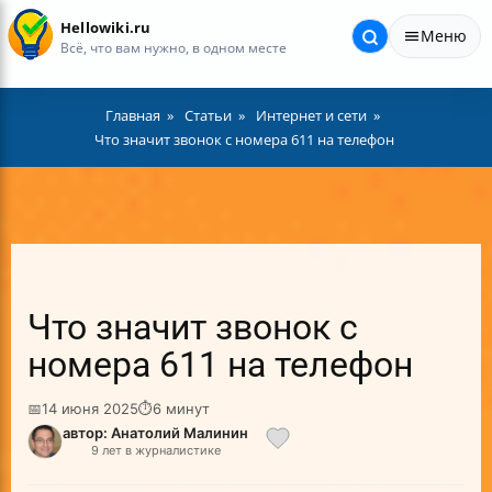
Hellowiki.ru
Меню
Всё, что вам нужно, в одном месте
Главная
Статьи
Интернет и сети
Что значит звонок с номера 611 на телефон
Что значит звонок с
номера 611 на телефон
📅
14 июня 2025
⏱
6 минут
автор: Анатолий Малинин
9 лет в журналистике