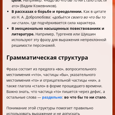
цели.
Например:
«Надо во что бы то ни стало спасти
его»
(Вадим Кожевников).
В рассказах о борьбе и преодолении.
Как в цитате
из Н. А. Добролюбова:
«добьётся своего во что бы то
ни стало»
, где подчёркивается сила характера.
В эмоционально насыщенных повествованиях и
литературе.
Например, Тургенев или Шукшин
используют эту фразу для выражения непреклонной
решимости персонажей.
Грамматическая структура
Фраза состоит из предлога «во», вопросительного
местоимения «что», частицы «бы», указательного
местоимения «то» и отрицательной частицы «ни», а
также глагола «стало» в форме прошедшего времени.
Важно знать, что частица «то» пишется через дефис, а
остальные слова —
раздельно
:
во что бы то ни стало
.
Понимание этой структуры помогает правильно
использовать выражение и не допускать