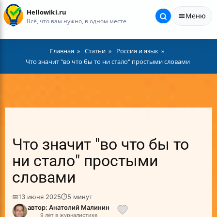
Hellowiki.ru
Меню
Всё, что вам нужно, в одном месте
Главная
Статьи
Россия и язык
Что значит "во что бы то ни стало" простыми словами
Что значит "во что бы то
ни стало" простыми
словами
📅
13 июня 2025
⏱
5 минут
автор: Анатолий Малинин
9 лет в журналистике