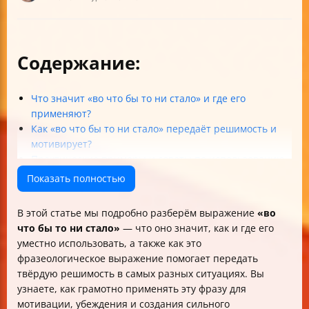
Содержание:
Что значит «во что бы то ни стало» и где его
применяют?
Как «во что бы то ни стало» передаёт решимость и
мотивирует?
Практические примеры и советы по использованию
Этические и безопасные аспекты использования
Показать полностью
Культурный и литературный контекст
Итоги: как использовать «во что бы то ни стало» с
В этой статье мы подробно разберём выражение
«во
умом и силой
что бы то ни стало»
— что оно значит, как и где его
уместно использовать, а также как это
фразеологическое выражение помогает передать
твёрдую решимость в самых разных ситуациях. Вы
узнаете, как грамотно применять эту фразу для
мотивации, убеждения и создания сильного