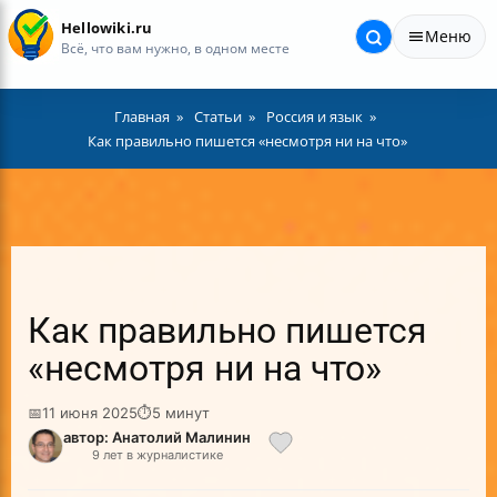
Hellowiki.ru
Меню
Всё, что вам нужно, в одном месте
Главная
Статьи
Россия и язык
Как правильно пишется «несмотря ни на что»
Как правильно пишется
«несмотря ни на что»
📅
11 июня 2025
⏱
5 минут
автор: Анатолий Малинин
9 лет в журналистике