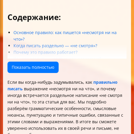
Содержание:
Основное правило: как пишется «несмотря ни на
что»?
Когда писать раздельно — «не смотря»?
Почему это правило работает?
Как определить — слитно или раздельно?
Значение и контекст употребления
Показать полностью
Пунктуация: когда ставить запятые?
Распространённые ошибки и как их избежать
Если вы когда-нибудь задумывались, как
правильно
Лучшие примеры правильного употребления
писать
выражение «несмотря ни на что», и почему
Советы для уверенного написания
иногда встречается раздельное написание «не смотря
Итог
ни на что», то эта статья для вас. Мы подробно
разберём грамматические особенности, смысловые
нюансы, пунктуацию и типичные ошибки, связанные с
этими словами и выражениями. В итоге вы сможете
уверенно использовать их в своей речи и письме, не