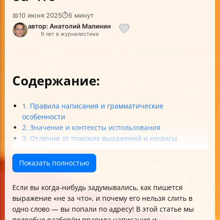
📅
10 июня 2025
⏱
6 минут
автор: Анатолий Малинин
9 лет в журналистике
Содержание:
1. Правила написания и грамматические
особенности
2. Значение и контексты использования
3. Отличия от похожих выражений и нюансы
употребления
4. Частые ошибки и рекомендации для изучающих
Показать полностью
язык
5. Примеры и пояснения для наглядности
Если вы когда-нибудь задумывались, как пишется
Итог: как писать и использовать «не за что»
выражение «не за что», и почему его нельзя слить в
правильно
одно слово — вы попали по адресу! В этой статье мы
подробно разберём правила написания и