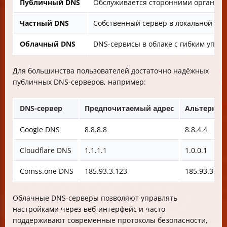
Публичный DNS
Обслуживается сторонними организаци
Частный DNS
Собственный сервер в локальной сет
Облачный DNS
DNS-сервисы в облаке с гибким упра
Для большинства пользователей достаточно надёжных
публичных DNS-серверов, например:
DNS-сервер
Предпочитаемый адрес
Альтернат
Google DNS
8.8.8.8
8.8.4.4
Cloudflare DNS
1.1.1.1
1.0.0.1
Comss.one DNS
185.93.3.123
185.93.3.12
Облачные DNS-серверы позволяют управлять
настройками через веб-интерфейс и часто
поддерживают современные протоколы безопасности,