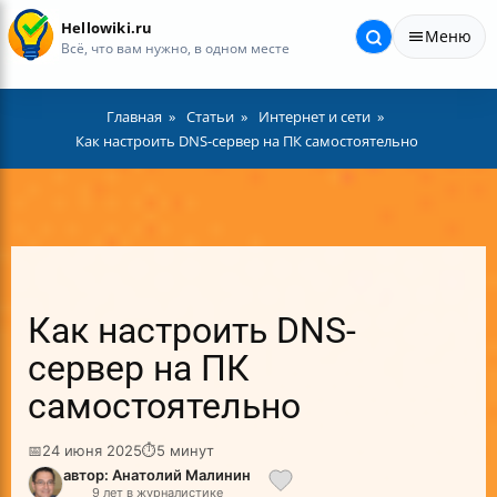
Hellowiki.ru
Меню
Всё, что вам нужно, в одном месте
Главная
Статьи
Интернет и сети
Как настроить DNS-сервер на ПК самостоятельно
Как настроить DNS-
сервер на ПК
самостоятельно
📅
24 июня 2025
⏱
5 минут
автор: Анатолий Малинин
9 лет в журналистике