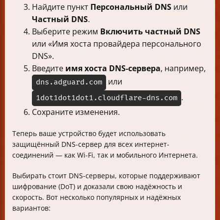
Найдите пункт
Персональный DNS
или
Частный DNS
.
Выберите режим
Включить частный DNS
или «Имя хоста провайдера персонального
DNS».
Введите
имя хоста DNS-сервера
, например,
или
dns.adguard.com
.
1dot1dot1dot1.cloudflare-dns.com
Сохраните изменения.
Теперь ваше устройство будет использовать
защищённый DNS-сервер для всех интернет-
соединений — как Wi-Fi, так и мобильного Интернета.
Выбирать стоит DNS-серверы, которые поддерживают
шифрование (DoT) и доказали свою надёжность и
скорость. Вот несколько популярных и надёжных
вариантов: