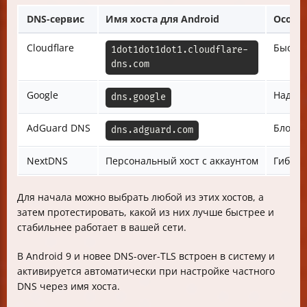
DNS-сервис
Имя хоста для Android
Особе
Cloudflare
Быстры
1dot1dot1dot1.cloudflare-
dns.com
Google
Надёж
dns.google
AdGuard DNS
Блокир
dns.adguard.com
NextDNS
Персональный хост с аккаунтом
Гибкая
Для начала можно выбрать любой из этих хостов, а
затем протестировать, какой из них лучше быстрее и
стабильнее работает в вашей сети.
В Android 9 и новее DNS-over-TLS встроен в систему и
активируется автоматически при настройке частного
DNS через имя хоста.