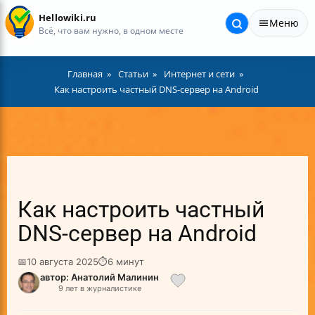
Hellowiki.ru
Меню
Всё, что вам нужно, в одном месте
Главная
Статьи
Интернет и сети
Как настроить частный DNS-сервер на Android
Как настроить частный
DNS-сервер на Android
📅
10 августа 2025
⏱
6 минут
автор: Анатолий Малинин
9 лет в журналистике