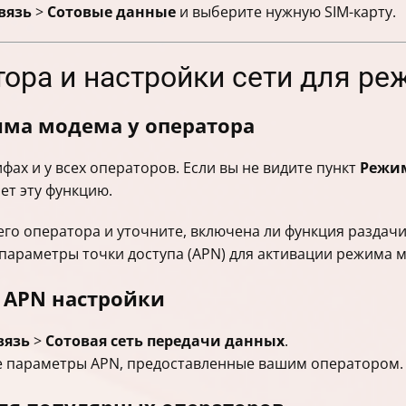
вязь
>
Сотовые данные
и выберите нужную SIM-карту.
тора и настройки сети для р
ма модема у оператора
фах и у всех операторов. Если вы не видите пункт
Режи
ет эту функцию.
го оператора и уточните, включена ли функция раздач
параметры точки доступа (APN) для активации режима 
 APN настройки
вязь
>
Сотовая сеть передачи данных
.
 параметры APN, предоставленные вашим оператором.