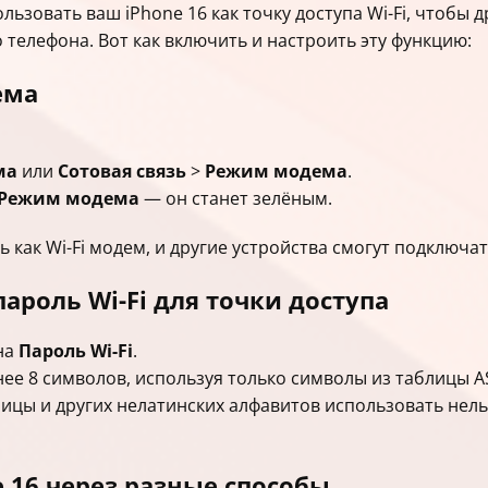
зовать ваш iPhone 16 как точку доступа Wi-Fi, чтобы д
телефона. Вот как включить и настроить эту функцию:
ема
ма
или
Сотовая связь
>
Режим модема
.
Режим модема
— он станет зелёным.
ь как Wi-Fi модем, и другие устройства смогут подключа
ароль Wi-Fi для точки доступа
на
Пароль Wi-Fi
.
е 8 символов, используя только символы из таблицы ASC
цы и других нелатинских алфавитов использовать нельз
 16 через разные способы