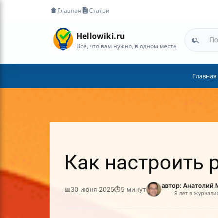
Главная
Статьи
Hellowiki.ru
Всё, что вам нужно, в одном месте
Главная
Как настроить р
автор: Анатолий
📅
30 июня 2025
⏱
5 минут
9 лет в журнали