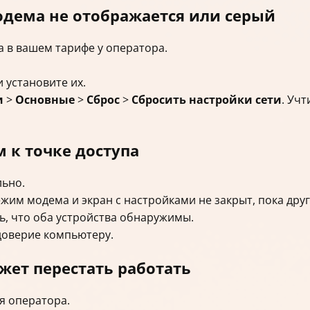
одема не отображается или серый
 в вашем тарифе у оператора.
 установите их.
и
>
Основные
>
Сброс
>
Сбросить настройки сети
. Уч
 к точке доступа
льно.
ежим модема и экран с настройками не закрыт, пока дру
ь, что оба устройства обнаружимы.
доверие компьютеру.
ет перестать работать
я оператора.