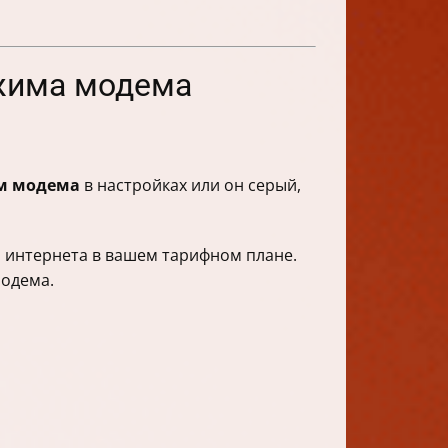
ежима модема
м модема
в настройках или он серый,
и интернета в вашем тарифном плане.
модема.