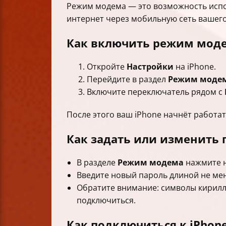
Режим модема — это возможность исполь
интернет через мобильную сеть вашего 
Как включить режим мод
Откройте
Настройки
на iPhone.
Перейдите в раздел
Режим моде
Включите переключатель рядом с
После этого ваш iPhone начнёт работат
Как задать или изменить п
В разделе
Режим модема
нажмите 
Введите новый пароль длиной не мене
Обратите внимание: символы кирилли
подключиться.
Как подключиться к iPhone