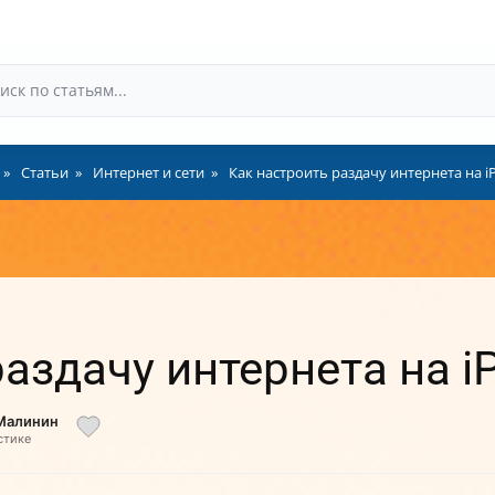
Статьи
Интернет и сети
Как настроить раздачу интернета на i
аздачу интернета на i
 Малинин
стике