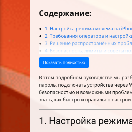
Содержание:
1. Настройка режима модема на iPho
2. Требования оператора и настройк
3. Решение распространённых проб
4. Безопасность, лимиты и советы 
5. Отключение режима модема и до
Показать полностью
Итог
В этом подробном руководстве мы разбе
пароль, подключать устройства через W
безопасностью и возможными проблемам
знать, как быстро и правильно настроит
1. Настройка режима