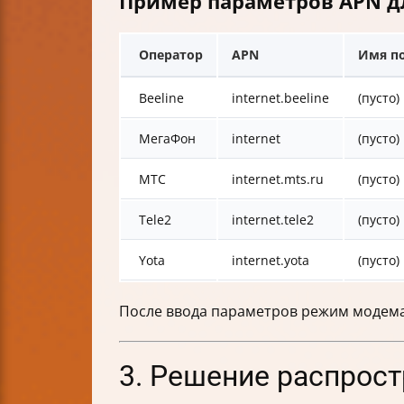
Пример параметров APN д
Оператор
APN
Имя п
Beeline
internet.beeline
(пусто)
МегаФон
internet
(пусто)
МТС
internet.mts.ru
(пусто)
Tele2
internet.tele2
(пусто)
Yota
internet.yota
(пусто)
После ввода параметров режим модема
3. Решение распрос