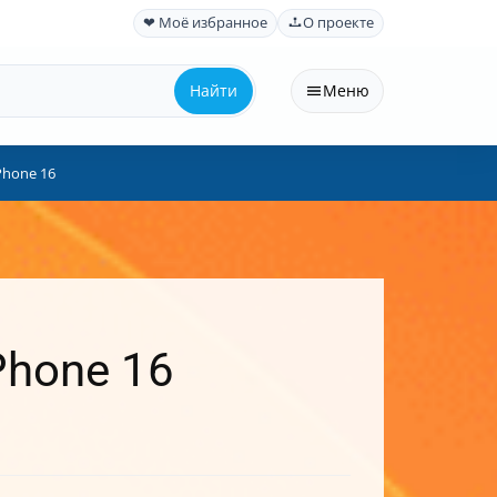
❤ Моё избранное
О проекте
Найти
Меню
Phone 16
Phone 16