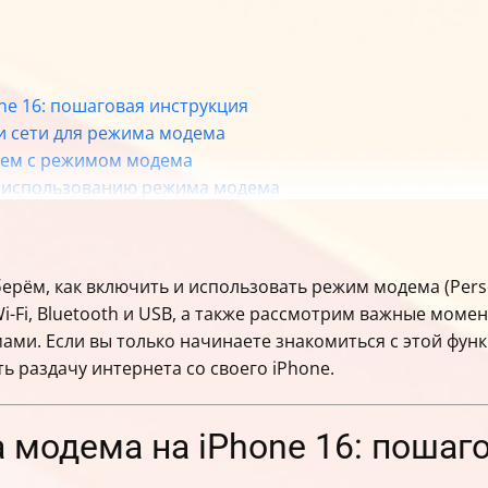
ne 16: пошаговая инструкция
и сети для режима модема
лем с режимом модема
по использованию режима модема
полнительные рекомендации
рём, как включить и использовать режим модема (Person
i-Fi, Bluetooth и USB, а также рассмотрим важные моме
и. Если вы только начинаете знакомиться с этой функ
ь раздачу интернета со своего iPhone.
 модема на iPhone 16: пошаг