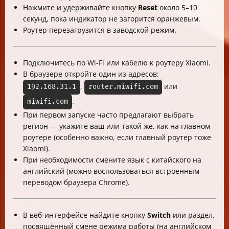
Нажмите и удерживайте кнопку
Reset
около 5–10
секунд, пока индикатор не загорится оранжевым.
Роутер перезагрузится в заводской режим.
Подключитесь по Wi-Fi или кабелю к роутеру Xiaomi.
В браузере откройте один из адресов:
,
или
192.168.31.1
router.miwifi.com
.
miwifi.com
При первом запуске часто предлагают выбрать
регион — укажите ваш или такой же, как на главном
роутере (особенно важно, если главный роутер тоже
Xiaomi).
При необходимости смените язык с китайского на
английский (можно воспользоваться встроенным
переводом браузера Chrome).
В веб-интерфейсе найдите кнопку
Switch
или раздел,
посвящённый смене режима работы (на английском