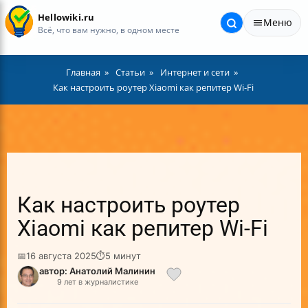
Hellowiki.ru
Меню
Всё, что вам нужно, в одном месте
Главная
Статьи
Интернет и сети
Как настроить роутер Xiaomi как репитер Wi-Fi
Как настроить роутер
Xiaomi как репитер Wi-Fi
📅
16 августа 2025
⏱
5 минут
автор: Анатолий Малинин
9 лет в журналистике