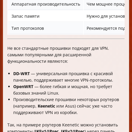
Аппаратная производительность
Чем мощнее процессо
Запас памяти
Нужно для установки
Тип протоколов
Рекомендуется поддер
Не все стандартные прошивки подходят для VPN.
самыми популярными для расширенной
функциональности являются:
DD-WRT
— универсальная прошивка с красивой
панелью, поддерживает многие VPN-протоколы.
OpenWRT
— более гибкая и мощная, но требует
базовых знаний Linux.
Производительские прошивки некоторых роутеров
(например,
Keenetic
или Asus) сейчас уже часто
поддерживают VPN из коробки.
Так, на примере роутеров Keenetic можно установить
компоненты (
IKEv1/IPsec, IKEv2/IPsec
) через панель