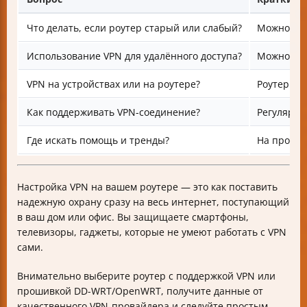
Что делать, если роутер старый или слабый?
Можно уст
Использование VPN для удалённого доступа?
Можно орг
VPN на устройствах или на роутере?
Роутер лу
Как поддерживать VPN-соединение?
Регулярно
Где искать помощь и тренды?
На профил
Настройка VPN на вашем роутере — это как поставить
надежную охрану сразу на весь интернет, поступающий
в ваш дом или офис. Вы защищаете смартфоны,
телевизоры, гаджеты, которые не умеют работать с VPN
сами.
Внимательно выберите роутер с поддержкой VPN или
прошивкой DD-WRT/OpenWRT, получите данные от
качественного VPN-провайдера и следуйте простым