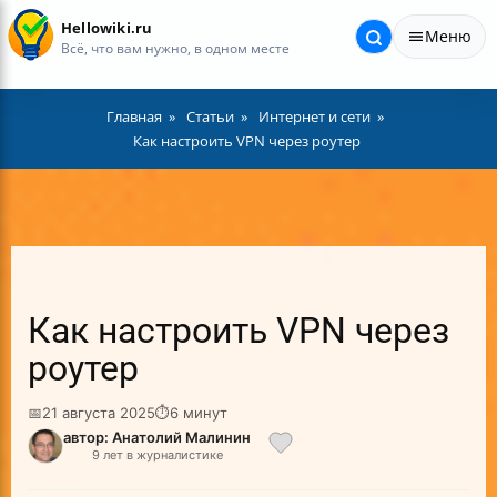
Hellowiki.ru
Меню
Всё, что вам нужно, в одном месте
Главная
Статьи
Интернет и сети
Как настроить VPN через роутер
Как настроить VPN через
роутер
📅
21 августа 2025
⏱
6 минут
автор: Анатолий Малинин
9 лет в журналистике