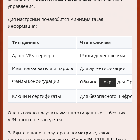
управления.
Для настройки понадобится минимум такая
информация:
Тип данных
Что включает
Адрес VPN-сервера
IP или доменное имя
Имя пользователя и пароль
Для аутентификации
Файлы конфигурации
Обычно
для OpenV
.ovpn
Ключи и сертификаты
Для безопасного шифрован
Очень важно получить именно эти данные — без них
VPN просто не заведётся.
Зайдите в панель роутера и посмотрите, какие
протоколы поддерживаются: OpenVPN, L2TP, PPTP или