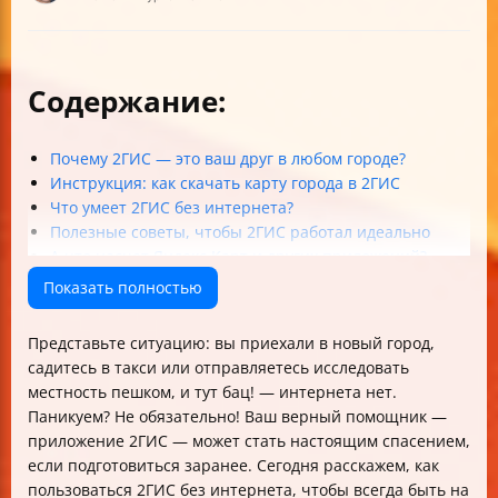
Содержание:
Почему 2ГИС — это ваш друг в любом городе?
Инструкция: как скачать карту города в 2ГИС
Что умеет 2ГИС без интернета?
Полезные советы, чтобы 2ГИС работал идеально
А что насчет Яндекс.Карт и других приложений?
FAQ: Быстрые ответы на главные вопросы
Показать полностью
Чек-лист перед поездкой с 2ГИС
Представьте ситуацию: вы приехали в новый город,
садитесь в такси или отправляетесь исследовать
местность пешком, и тут бац! — интернета нет.
Паникуем? Не обязательно! Ваш верный помощник —
приложение 2ГИС — может стать настоящим спасением,
если подготовиться заранее. Сегодня расскажем, как
пользоваться 2ГИС без интернета, чтобы всегда быть на