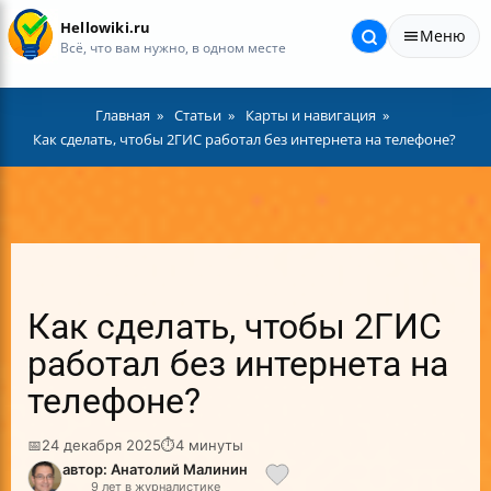
Hellowiki.ru
Меню
Всё, что вам нужно, в одном месте
Главная
Статьи
Карты и навигация
Как сделать, чтобы 2ГИС работал без интернета на телефоне?
Как сделать, чтобы 2ГИС
работал без интернета на
телефоне?
📅
24 декабря 2025
⏱
4 минуты
автор: Анатолий Малинин
9 лет в журналистике