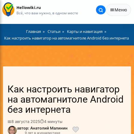
Hellowiki.ru
Меню
Всё, что вам нужно, в одном месте
Главная
Статьи
Карты и навигация
Как настроить навигатор на автомагнитоле Android без интернета
Как настроить навигатор
на автомагнитоле Android
без интернета
📅
8 августа 2025
⏱
4 минуты
автор: Анатолий Малинин
9 лет в журналистике