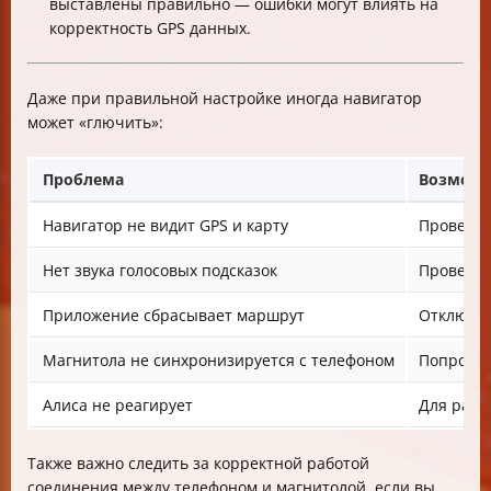
выставлены правильно — ошибки могут влиять на
корректность GPS данных.
Даже при правильной настройке иногда навигатор
может «глючить»:
Проблема
Возможн
Навигатор не видит GPS и карту
Проверьт
Нет звука голосовых подсказок
Проверьт
Приложение сбрасывает маршрут
Отключит
Магнитола не синхронизируется с телефоном
Попробуй
Алиса не реагирует
Для рабо
Также важно следить за корректной работой
соединения между телефоном и магнитолой, если вы