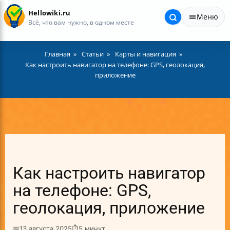
Hellowiki.ru
Меню
Всё, что вам нужно, в одном месте
Главная
Статьи
Карты и навигация
Как настроить навигатор на телефоне: GPS, геолокация,
приложение
Как настроить навигатор
на телефоне: GPS,
геолокация, приложение
📅
13 августа 2025
⏱
5 минут