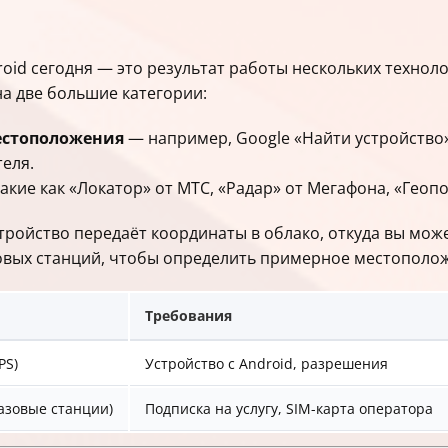
ределения
ьности
d сегодня — это результат работы нескольких технологи
на две большие категории:
еров
стройства
естоположения
— например, Google «Найти устройство
ogle
еля.
и
акие как «Локатор» от МТС, «Радар» от Мегафона, «Геопои
елей
ройство передаёт координаты в облако, откуда вы може
и
зовых станций, чтобы определить примерное местополо
анение
жения
Требования
PS)
Устройство с Android, разрешения
азовые станции)
Подписка на услугу, SIM-карта оператора