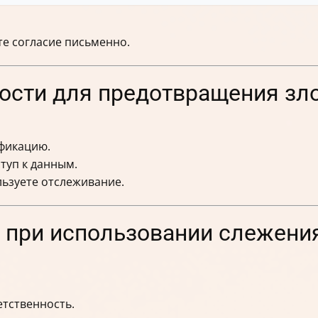
е согласие письменно.
сти для предотвращения зл
фикацию.
туп к данным.
льзуете отслеживание.
 при использовании слежения
тственность.