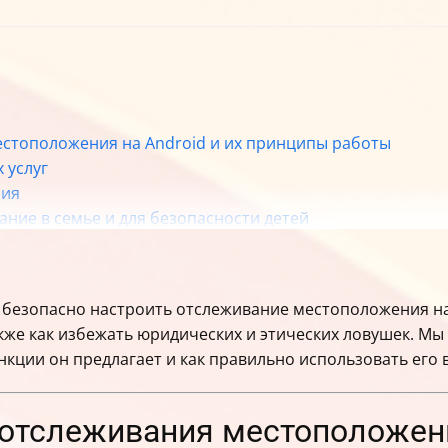
стоположения на Android и их принципы работы
 услуг
ния
ание в семье и для безопасности детей
ости и безопасности
леживание
вращения злоупотреблений
 и безопасно настроить отслеживание местоположения на
ании слежения без согласия
кже как избежать юридических и этических ловушек. Мы 
ущего местоположения и сбором маршрутов
ункции он предлагает и как правильно использовать его
 — что умеет и как работает
ьзования «Найти устройство»
— пошаговая инструкция
отслеживания местоположения
жение