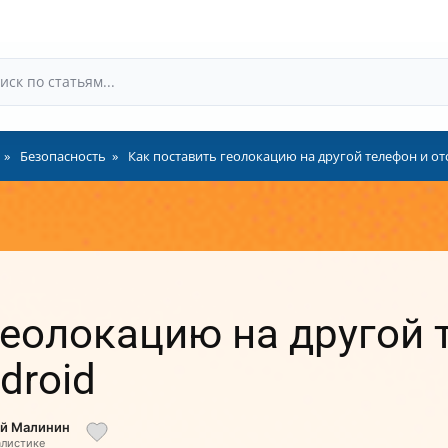
Безопасность
Как поставить геолокацию на другой телефон и от
геолокацию на другой 
droid
ий Малинин
алистике