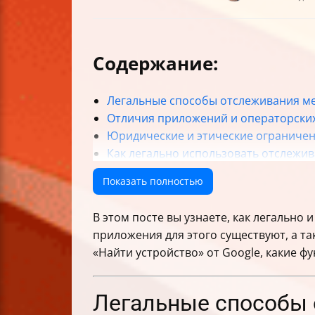
Содержание:
Легальные способы отслеживания ме
Отличия приложений и операторских
Юридические и этические ограниче
Как легально использовать отслежив
Основные принципы конфиденциальн
Показать полностью
Как получить явное согласие на отс
Меры предосторожности для предот
В этом посте вы узнаете, как легально
Ограничения и риски при использов
приложения для этого существуют, а та
Различия между отслеживанием тек
«Найти устройство» от Google, какие ф
Сервис «Найти устройство» от Google
Минимальные требования для испол
Как настроить «Найти устройство» 
Легальные способы 
Поиск устройства через веб и прило