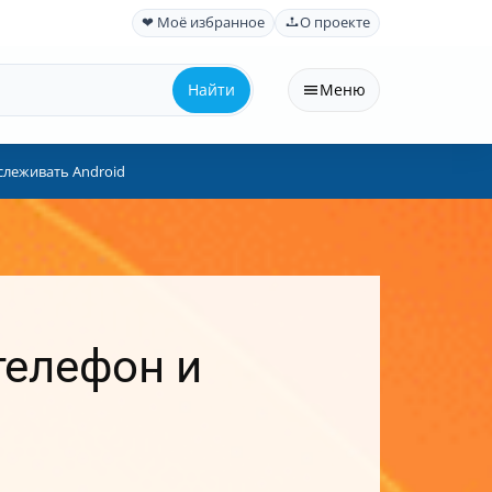
❤ Моё избранное
О проекте
Найти
Меню
слеживать Android
телефон и