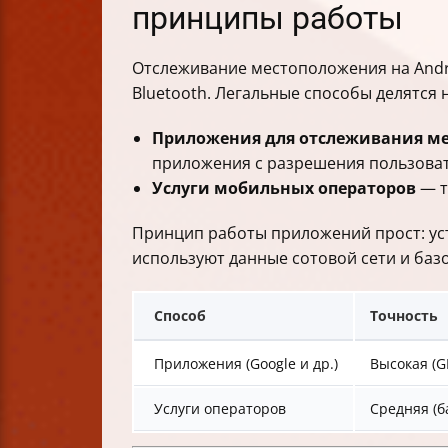
принципы работы
Информация на карте и точность оп
Меры безопасности и конфиденциал
Отслеживание местоположения на Androi
Ограничения поиска
Bluetooth. Легальные способы делятся 
Особенности для аксессуаров и трек
Удалённые действия после потери у
Приложения для отслеживания м
Интеграция с другими сервисами Go
приложения с разрешения пользоват
Языковые и региональные настройк
Услуги мобильных операторов
— т
Практические советы для пользоват
Реальные сценарии использования
Принцип работы приложений прост: уст
Потенциальные ограничения и риск
используют данные сотовой сети и ба
Распространённые ошибки и их устр
Визуальные подсказки и стиль изло
Способ
Точность
Приложения (Google и др.)
Высокая (G
Услуги операторов
Средняя (б