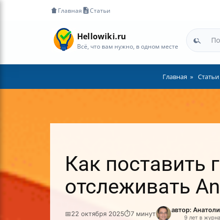
Главная
Статьи
Hellowiki.ru
Всё, что вам нужно, в одном месте
Главная
Статьи
Как поставить 
отслеживать An
автор: Анатол
📅
22 октября 2025
⏱
7 минут
9 лет в журн