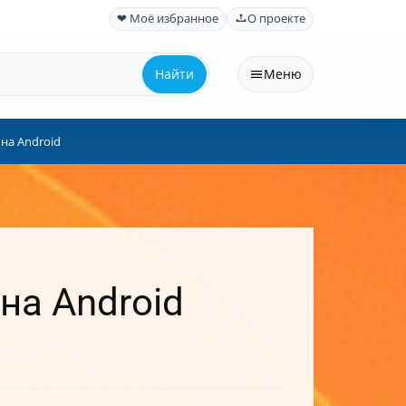
❤ Моё избранное
О проекте
Найти
Меню
на Android
на Android