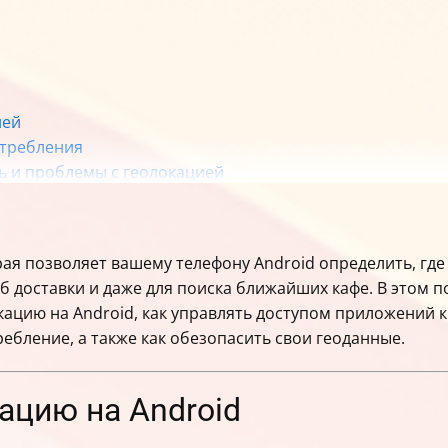
ией
отребления
ь и проблемы с геолокацией
ции и VPN (опционально)
рая позволяет вашему телефону Android определить, где
б доставки и даже для поиска ближайших кафе. В этом п
кацию на Android, как управлять доступом приложений
ебление, а также как обезопасить свои геоданные.
кацию на Android