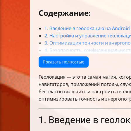
Содержание:
1. Введение в геолокацию на Android
2. Настройка и управление геолокац
3. Оптимизация точности и энергоп
4. Безопасность, конфиденциальност
5. Использование фейковой геолока
Показать полностью
Итоги
Геолокация — это та самая магия, кото
навигаторов, приложений погоды, служ
бесплатно включить и настроить геоло
оптимизировать точность и энергопотр
1. Введение в геоло