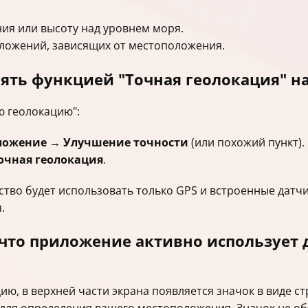
ния или высоту над уровнем моря.
ложений, зависящих от местоположения.
ять функцией "Точная геолокация" на
ю геолокацию":
ложение
→
Улучшение точности
(или похожий пункт).
очная геолокация
.
ство будет использовать только GPS и встроенные датчи
.
что приложение активно использует 
ю, в верхней части экрана появляется значок в виде стр
 для определения вашего местоположения. Значок не об