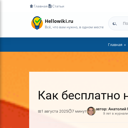
Главная
Статьи
Hellowiki.ru
Всё, что вам нужно, в одном месте
Главная
Как бесплатно 
автор: Анатолий
📅
1 августа 2025
⏱
7 минут
9 лет в журнал