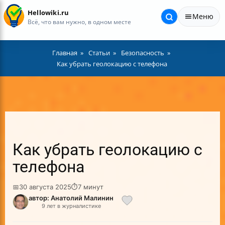
Hellowiki.ru
Меню
Всё, что вам нужно, в одном месте
Главная
Статьи
Безопасность
Как убрать геолокацию с телефона
Как убрать геолокацию с
телефона
📅
30 августа 2025
⏱
7 минут
автор: Анатолий Малинин
9 лет в журналистике