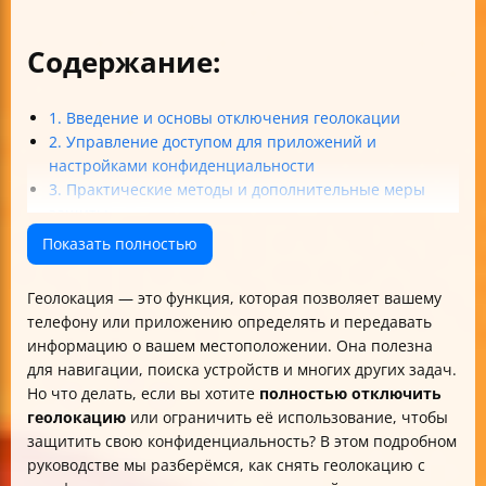
Содержание:
1. Введение и основы отключения геолокации
2. Управление доступом для приложений и
настройками конфиденциальности
3. Практические методы и дополнительные меры
защиты
4. Проверка, удаление и управление историей
Показать полностью
местоположений
5. Безопасность и особенности социальных сетей
Геолокация — это функция, которая позволяет вашему
Итог
телефону или приложению определять и передавать
информацию о вашем местоположении. Она полезна
для навигации, поиска устройств и многих других задач.
Но что делать, если вы хотите
полностью отключить
геолокацию
или ограничить её использование, чтобы
защитить свою конфиденциальность? В этом подробном
руководстве мы разберёмся, как снять геолокацию с