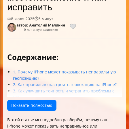
исправить
📅
8 июля 2025
⏱
5 минут
автор: Анатолий Малинин
9 лет в журналистике
Содержание:
1. Почему iPhone может показывать неправильную
геопозицию?
2. Как правильно настроить геолокацию на iPhone?
3. Как улучшить точность и устранить проблемы с
GPS?
4. Влияние программного обеспечения и аппаратных
Показать полностью
факторов
5. Дополнительные советы и рекомендации
В этой статье мы подробно разберём, почему ваш
Итог
iPhone может показывать неправильное или