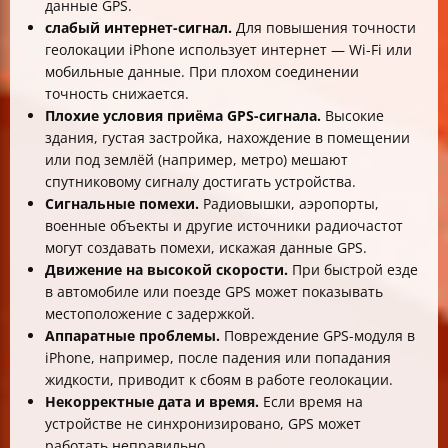
данные GPS.
слабый интернет-сигнал.
Для повышения точности
геолокации iPhone использует интернет — Wi-Fi или
мобильные данные. При плохом соединении
точность снижается.
Плохие условия приёма GPS-сигнала.
Высокие
здания, густая застройка, нахождение в помещении
или под землёй (например, метро) мешают
спутниковому сигналу достигать устройства.
Сигнальные помехи.
Радиовышки, аэропорты,
военные объекты и другие источники радиочастот
могут создавать помехи, искажая данные GPS.
Движение на высокой скорости.
При быстрой езде
в автомобиле или поезде GPS может показывать
местоположение с задержкой.
Аппаратные проблемы.
Повреждение GPS-модуля в
iPhone, например, после падения или попадания
жидкости, приводит к сбоям в работе геолокации.
Некорректные дата и время.
Если время на
устройстве не синхронизировано, GPS может
работать неправильно.