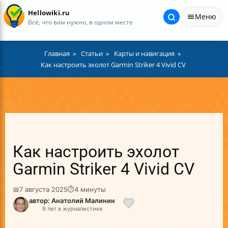
Hellowiki.ru
Меню
Всё, что вам нужно, в одном месте
Главная
Статьи
Карты и навигация
Как настроить эхолот Garmin Striker 4 Vivid CV
Как настроить эхолот
Garmin Striker 4 Vivid CV
📅
7 августа 2025
⏱
4 минуты
автор: Анатолий Малинин
9 лет в журналистике