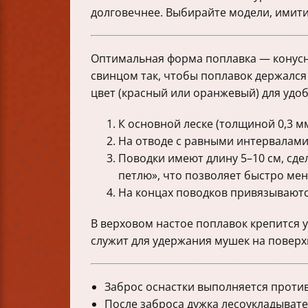
долговечнее. Выбирайте модели, имити
Оптимальная форма поплавка — конусна
свинцом так, чтобы поплавок держался
цвет (красный или оранжевый) для удоб
К основной леске (толщиной 0,3 мм
На отводе с равными интервалами
Поводки имеют длину 5–10 см, сдел
петлю», что позволяет быстро мен
На концах поводков привязываютс
В верховом настое поплавок крепится у
служит для удержания мушек на поверхн
Заброс оснастки выполняется против
После заброса дужка лесоукладывате