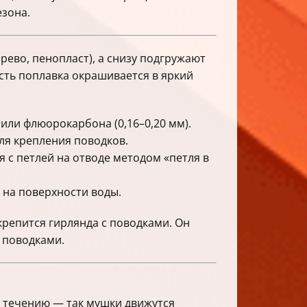
езона.
ево, пенопласт), а снизу подгружают
сть поплавка окрашивается в яркий
 или флюорокарбона (0,16–0,20 мм).
ля крепления поводков.
я с петлей на отводе методом «петля в
 на поверхности воды.
крепится гирлянда с поводками. Он
с поводками.
о течению — так мушки движутся