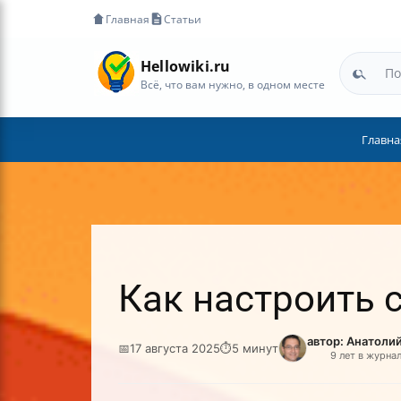
Главная
Статьи
Hellowiki.ru
Всё, что вам нужно, в одном месте
Главна
Как настроить 
автор: Анатоли
📅
17 августа 2025
⏱
5 минут
9 лет в журна