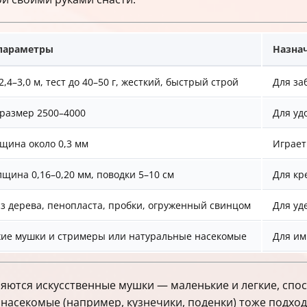
параметры
Назна
,4–3,0 м, тест до 40–50 г, жесткий, быстрый строй
Для за
размер 2500–4000
Для уд
щина около 0,3 мм
Играет
олщина 0,16–0,20 мм, поводки 5–10 см
Для кр
з дерева, пенопласта, пробки, огруженный свинцом
Для уд
хие мушки и стримеры или натуральные насекомые
Для им
яются искусственные мушки — маленькие и легкие, спо
 насекомые (например, кузнечики, поденки) тоже подход