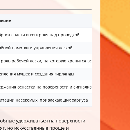
чение
броса снасти и контроля над проводкой
обной намотки и управления леской
 роль рабочей лески, на которую крепится вся оснастка
епления мушек и создания гирлянды
ержания оснастки на поверхности и сигнализации поклевки
итации насекомых, привлекающих хариуса
собные удерживаться на поверхности
ят, но искусственные проще и