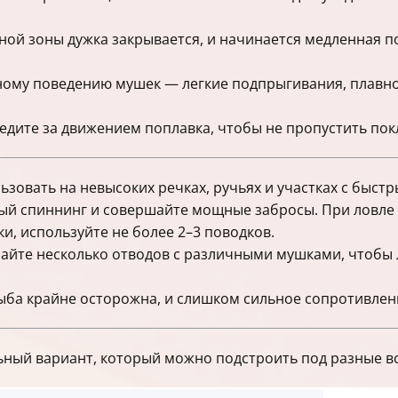
ой зоны дужка закрывается, и начинается медленная п
ному поведению мушек — легкие подпрыгивания, плавно
едите за движением поплавка, чтобы не пропустить пок
ьзовать на невысоких речках, ручьях и участках с быст
ый спиннинг и совершайте мощные забросы. При ловле 
и, используйте не более 2–3 поводков.
айте несколько отводов с различными мушками, чтобы л
ыба крайне осторожна, и слишком сильное сопротивлени
ьный вариант, который можно подстроить под разные в