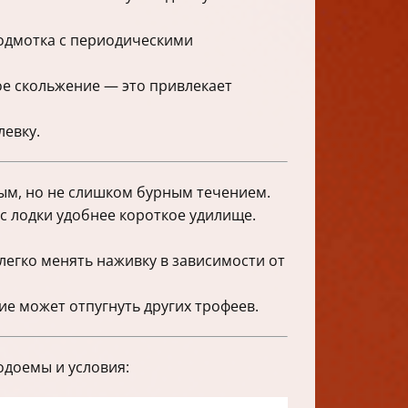
одмотка с периодическими
е скольжение — это привлекает
левку.
рым, но не слишком бурным течением.
с лодки удобнее короткое удилище.
егко менять наживку в зависимости от
е может отпугнуть других трофеев.
одоемы и условия: