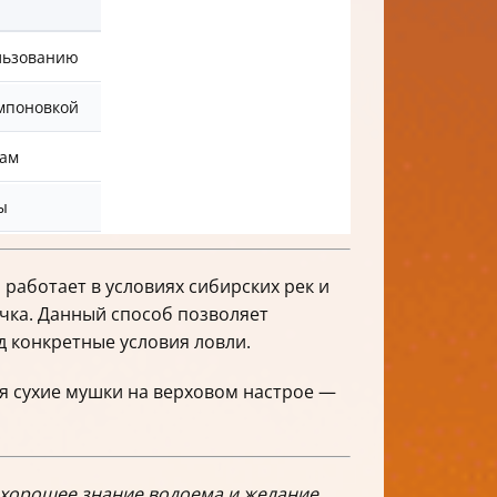
ользованию
мпоновкой
кам
ы
 работает в условиях сибирских рек и
чка. Данный способ позволяет
д конкретные условия ловли.
я сухие мушки на верховом настрое —
, хорошее знание водоема и желание