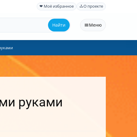
❤ Моё избранное
О проекте
Найти
Меню
 руками
ими руками