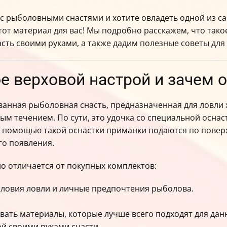
 с рыболовными снастями и хотите овладеть одной из с
от материал для вас! Мы подробно расскажем, что такое
асть своими руками, а также дадим полезные советы дл
ое верховой настрой и зачем 
анная рыболовная снасть, предназначенная для ловли х
рым течением. По сути, это удочка со специальной осна
 помощью такой оснастки приманки подаются по поверх
го появления.
о отличается от покупных комплектов:
словия ловли и личные предпочтения рыболова.
ать материалы, которые лучше всего подходят для дан
ой своими руками снасти.