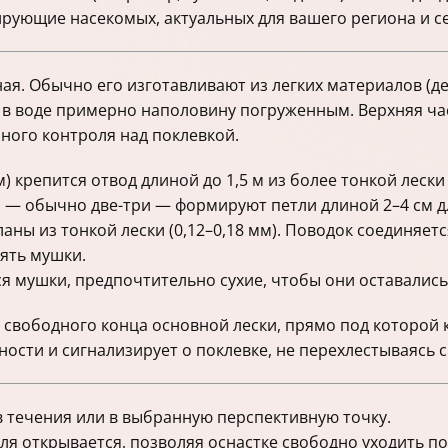
рующие насекомых, актуальных для вашего региона и с
я. Обычно его изготавливают из легких материалов (дер
 в воде примерно наполовину погруженным. Верхняя ча
ного контроля над поклевкой.
) крепится отвод длиной до 1,5 м из более тонкой лески
 — обычно две-три — формируют петли длиной 2–4 см д
аны из тонкой лески (0,12–0,18 мм). Поводок соединяетс
ять мушки.
я мушки, предпочтительно сухие, чтобы они оставались
 свободного конца основной лески, прямо под которой 
ости и сигнализирует о поклевке, не перехлестываясь 
 течения или в выбранную перспективную точку.
ля открывается, позволяя оснастке свободно уходить п