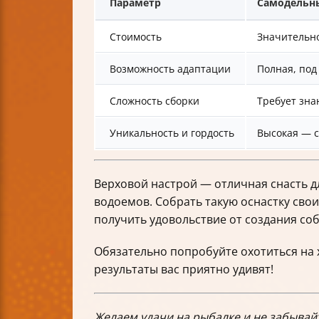
Параметр
Самодельн
Стоимость
Значительн
Возможность адаптации
Полная, под
Сложность сборки
Требует зна
Уникальность и гордость
Высокая — с
Верховой настрой — отличная снасть дл
водоемов. Собрать такую оснастку сво
получить удовольствие от создания со
Обязательно попробуйте охотиться на 
результаты вас приятно удивят!
Желаем удачи на рыбалке и не забывай