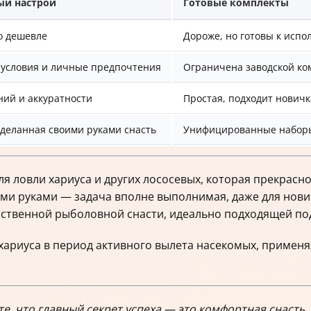
ый настрой
Готовые комплекты
о дешевле
Дороже, но готовы к исп
 условия и личные предпочтения
Ограничена заводской ко
ний и аккуратности
Простая, подходит нович
деланная своими руками снасть
Унифицированные набор
я ловли хариуса и других лососевых, которая прекрасно
ими руками — задача вполне выполнимая, даже для нови
бственной рыболовной снасти, идеально подходящей по
хариуса в период активного вылета насекомых, применя
те, что главный секрет успеха — это комфортная снасть