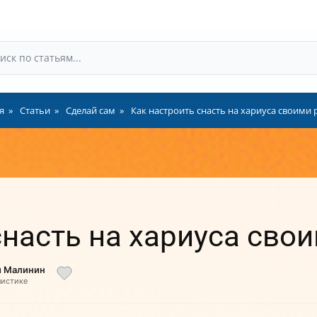
я
Статьи
Сделай сам
Как настроить снасть на хариуса своими
снасть на хариуса сво
й Малинин
листике