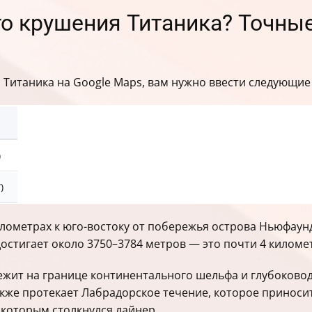
сто крушения Титаника? Точны
я Титаника на Google Maps, вам нужно ввести следующие
)
)
лометрах к юго-востоку от побережья острова Ньюфаунд
достигает около 3750–3784 метров — это почти 4 киломе
ежит на границе континентального шельфа и глубоковод
также протекает Лабрадорское течение, которое приноси
 которым столкнулся лайнер.