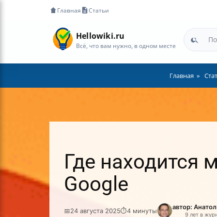
Главная
Статьи
Hellowiki.ru
Всё, что вам нужно, в одном месте
Главная
Ста
Где находится 
Google
автор: Анато
📅
24 августа 2025
⏱
4 минуты
9 лет в жур