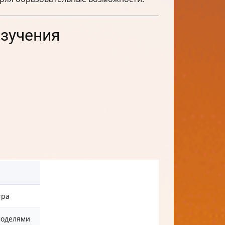
изучения
тра
моделями