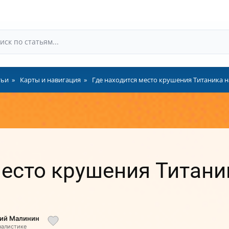
тьи
Карты и навигация
Где находится место крушения Титаника н
место крушения Титани
лий Малинин
налистике