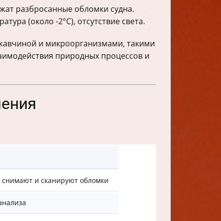
ежат разбросанные обломки судна.
тура (около -2°C), отсутствие света.
жавчиной и микроорганизмами, такими
взаимодействия природных процессов и
шения
е снимают и сканируют обломки
анализа