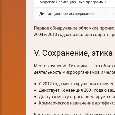
Морские навигационные программы
Дистанционное исследование
Первое обнаружение обломков произошл
2004 и 2010 годах позволили собрать 
V. Сохранение, этик
Место крушения Титаника — это объект
деятельность микроорганизмов и чело
С 2012 года место крушения включе
Действует Конвенция 2001 года о за
Доступ к месту строго регулируется 
Коммерческое извлечение артефакто
Виртуальные туры и онлайн-ресурсы по