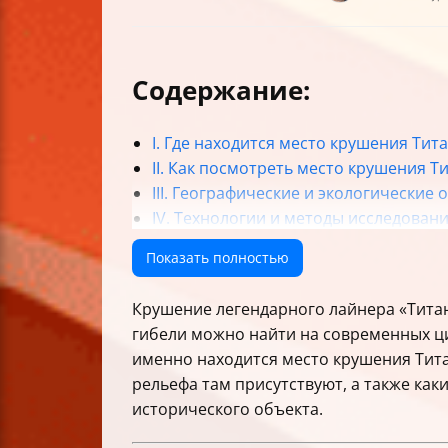
Содержание:
I. Где находится место крушения Ти
II. Как посмотреть место крушения Т
III. Географические и экологические
IV. Технологии и методы исследован
V. Сохранение, этика и международн
Показать полностью
VI. Основные трудности и полезные 
Итог
Крушение легендарного лайнера «Титани
гибели можно найти на современных циф
именно находится место крушения Тита
рельефа там присутствуют, а также ка
исторического объекта.