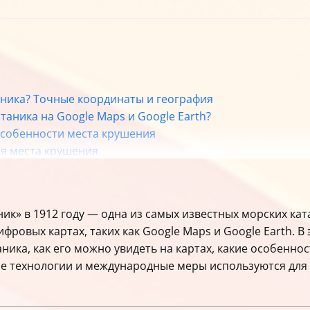
таника? Точные координаты и география
итаника на Google Maps и Google Earth?
 особенности места крушения
ия места крушения
ое сотрудничество
ресурсы для изучения
к» в 1912 году — одна из самых известных морских ката
ровых картах, таких как Google Maps и Google Earth. В
ника, как его можно увидеть на картах, какие особенн
кие технологии и международные меры используются для