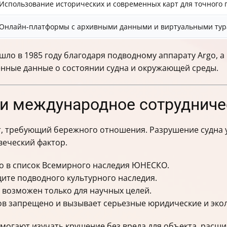
Использование исторических и современных карт для точного
Онлайн-платформы с архивными данными и виртуальными ту
о в 1985 году благодаря подводному аппарату Argo, а 
ценные данные о состоянии судна и окружающей среды.
а и международное сотруднич
, требующий бережного отношения. Разрушение судна у
веческий фактор.
но в список Всемирного наследия ЮНЕСКО.
щите подводного культурного наследия.
и возможен только для научных целей.
в запрещено и вызывает серьезные юридические и эко
могают изучать крушение без вреда для объекта, расш