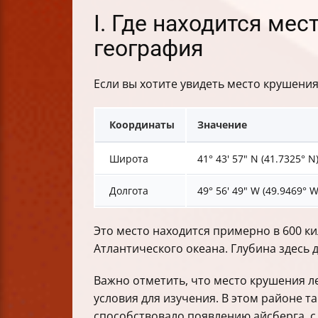
I. Где находится ме
география
Если вы хотите увидеть место крушени
Координаты
Значение
Широта
41° 43' 57" N (41.7325° N
Долгота
49° 56' 49" W (49.9469° W
Это место находится примерно в 600 ки
Атлантического океана. Глубина здесь 
Важно отметить, что место крушения л
условия для изучения. В этом районе 
способствовало появлению айсберга, с