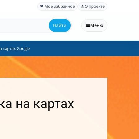
❤ Моё избранное
О проекте
Найти
Меню
а картах Google
ка на картах