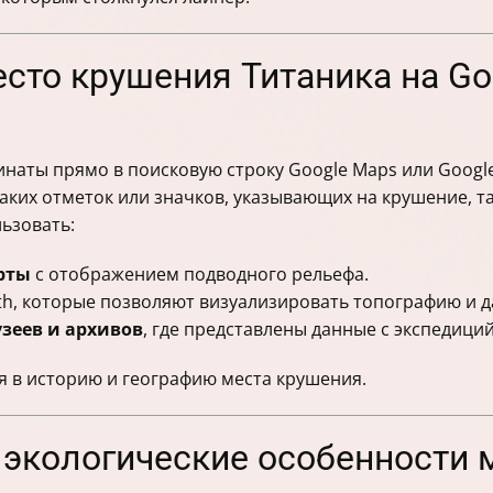
место крушения Титаника на Go
наты прямо в поисковую строку Google Maps или Google
ких отметок или значков, указывающих на крушение, та
ьзовать:
рты
с отображением подводного рельефа.
rth, которые позволяют визуализировать топографию и 
зеев и архивов
, где представлены данные с экспедици
я в историю и географию места крушения.
 и экологические особенности