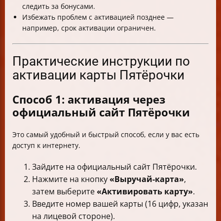
следить за бонусами.
Избежать проблем с активацией позднее —
например, срок активации ограничен.
Практические инструкции по
активации карты Пятёрочки
Способ 1: активация через
официальный сайт Пятёрочки
Это самый удобный и быстрый способ, если у вас есть
доступ к интернету.
Зайдите на официальный сайт Пятёрочки.
Нажмите на кнопку
«Выручай-карта»
,
затем выберите
«Активировать карту»
.
Введите номер вашей карты (16 цифр, указан
на лицевой стороне).