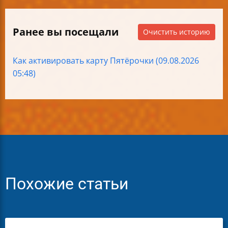
Ранее вы посещали
Очистить историю
Как активировать карту Пятёрочки (09.08.2026
05:48)
Похожие статьи