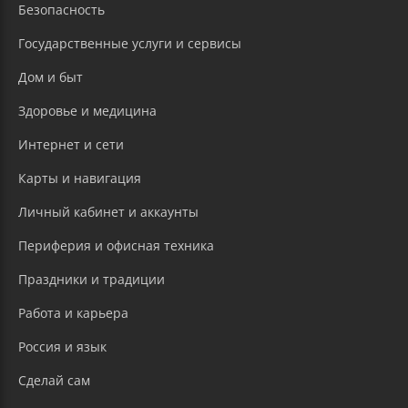
Безопасность
Государственные услуги и сервисы
Дом и быт
Здоровье и медицина
Интернет и сети
Карты и навигация
Личный кабинет и аккаунты
Периферия и офисная техника
Праздники и традиции
Работа и карьера
Россия и язык
Сделай сам