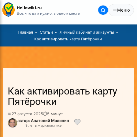
Hellowiki.ru
Меню
Всё, что вам нужно, в одном месте
Главная
Статьи
Личный кабинет и аккаунты
Как активировать карту Пятёрочки
Как активировать карту
Пятёрочки
📅
27 августа 2025
⏱
5 минут
автор: Анатолий Малинин
9 лет в журналистике