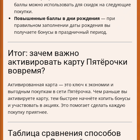
баллы можно использовать для скидок на следующие
покупки.
Повышенные баллы в дни рождения
— при
правильном заполнении даты рождения вы
получаете бонусы в праздничный период.
Итог: зачем важно
активировать карту Пятёрочки
вовремя?
Активированная карта — это ключ к экономии и
выгодным покупкам в сети Пятёрочка. Чем раньше вы
активируете карту, тем быстрее начнёте копить бонусы
и участвовать в акциях. Это помогает сделать каждую
покупку приятнее.
Таблица сравнения способов