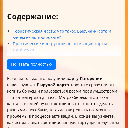
Содержание:
Теоретическая часть: что такое Выручай-карта и
зачем её активировать?
Практические инструкции по активации карты
Пятёрочки
Решение проблем и особенности процесса активации
Взаимодействие с картой после активации и
Показать полностью
дополнительные возможности
Итог: зачем важно активировать карту Пятёрочки
Если вы только что получили
карту Пятёрочки
,
вовремя?
известную как
Выручай-карта
, и хотите сразу начать
Таблица сравнения способов активации Выручай-
копить бонусы и пользоваться всеми преимуществами
карты
— этот материал для вас! Мы разберём, что это за
карта, зачем её нужно активировать, как это сделать
разными способами, а также как решать возможные
проблемы в процессе активации. В конце вы узнаете,
как использовать активированную карту для получения