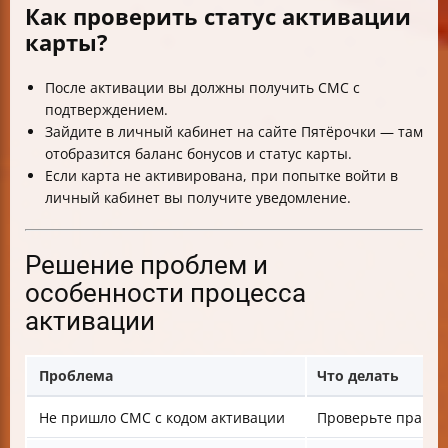
Как проверить статус активации
карты?
После активации вы должны получить СМС с
подтверждением.
Зайдите в личный кабинет на сайте Пятёрочки — там
отобразится баланс бонусов и статус карты.
Если карта не активирована, при попытке войти в
личный кабинет вы получите уведомление.
Решение проблем и
особенности процесса
активации
Проблема
Что делать
Не пришло СМС с кодом активации
Проверьте правил