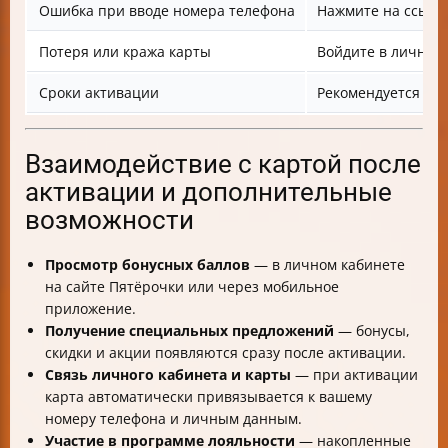
Ошибка при вводе номера телефона
Нажмите на ссылк
Потеря или кража карты
Войдите в личный 
Сроки активации
Рекомендуется акт
Взаимодействие с картой после
активации и дополнительные
возможности
Просмотр бонусных баллов
— в личном кабинете
на сайте Пятёрочки или через мобильное
приложение.
Получение специальных предложений
— бонусы,
скидки и акции появляются сразу после активации.
Связь личного кабинета и карты
— при активации
карта автоматически привязывается к вашему
номеру телефона и личным данным.
Участие в программе лояльности
— накопленные