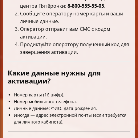
центра Пятёрочки:
8-800-555-55-05
.
Сообщите оператору номер карты и ваши
личные данные.
Оператор отправит вам СМС с кодом
активации.
Продиктуйте оператору полученный код для
завершения активации.
Какие данные нужны для
активации?
Номер карты (16 цифр).
Номер мобильного телефона.
Личные данные: ФИО, дата рождения.
Иногда — адрес электронной почты (если требуется
для личного кабинета).