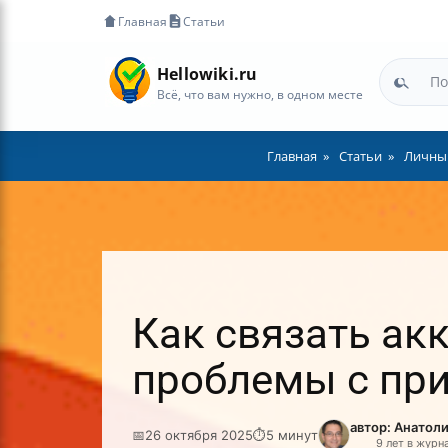
Главная
Статьи
Hellowiki.ru
Всё, что вам нужно, в одном месте
Главная
Статьи
Личный
Как связать ак
проблемы с пр
автор: Анатол
📅
26 октября 2025
⏱
5 минут
9 лет в журн