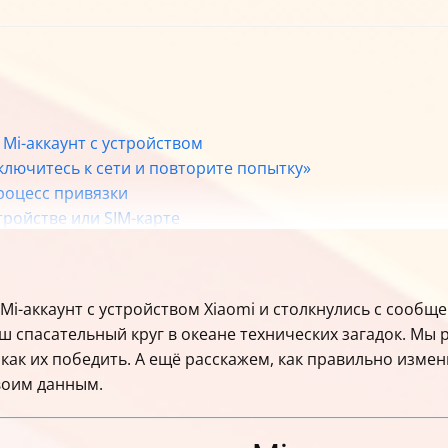
 Mi-аккаунт с устройством
лючитесь к сети и повторите попытку»
процесс привязки
тройстве или SIM-карте
ck
она для восстановления аккаунта Xiaomi
одтверждения
 Mi-аккаунт с устройством Xiaomi и столкнулись с сообщ
ти аккаунта Xiaomi
аш спасательный круг в океане технических загадок. Мы
ения номера
как их победить. А ещё расскажем, как правильно изме
хподдержку Xiaomi
своим данным.