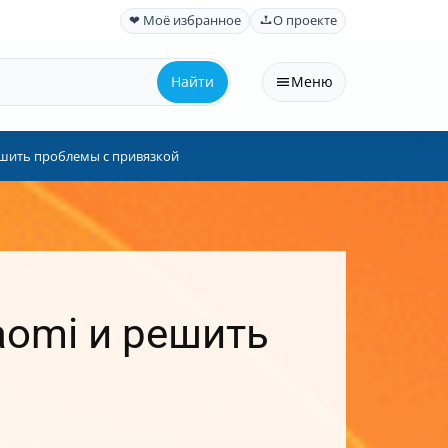
❤ Моё избранное
О проекте
Найти
Меню
решить проблемы с привязкой
aomi и решить