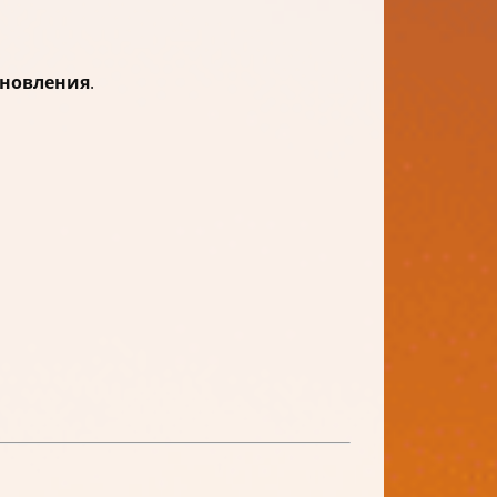
ановления
.