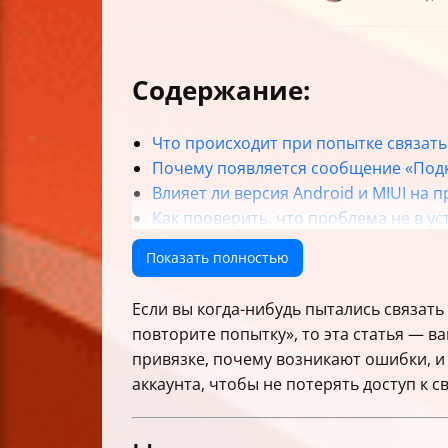
Содержание:
Что происходит при попытке связать
Почему появляется сообщение «Подк
Влияет ли версия Android и MIUI на 
Как проверить, что проблема не в ус
Задержка после включения OEM Unlo
Показать полностью
Как правильно изменить номер телеф
Что делать, если не приходит код п
Если вы когда-нибудь пытались связать
Важные рекомендации по безопаснос
повторите попытку», то эта статья — в
Таблица сравнения способов измен
привязке, почему возникают ошибки, и 
Как правильно оформить запрос в те
аккаунта, чтобы не потерять доступ к 
Итог