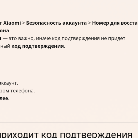
т Xiaomi
>
Безопасность аккаунта
>
Номер для восст
она
.
ы
— это важно, иначе код подтверждения не придёт.
нный
код подтверждения
.
аккаунт.
ром телефона.
лее
.
 приходит код подтверждения