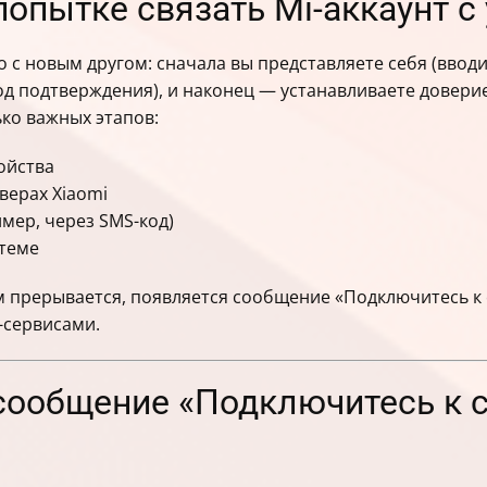
попытке связать Mi-аккаунт с
о с новым другом: сначала вы представляете себя (вводи
д подтверждения), и наконец — устанавливаете доверие 
ько важных этапов:
ойства
верах Xiaomi
мер, через SMS-код)
стеме
ом прерывается, появляется сообщение «Подключитесь к 
i-сервисами.
сообщение «Подключитесь к с