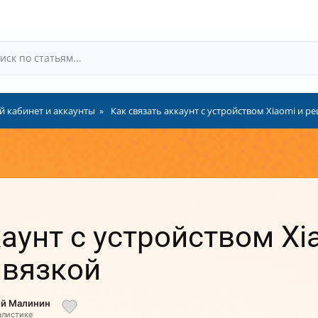
 кабинет и аккаунты
Как связать аккаунт с устройством Xiaomi и 
каунт с устройством Xi
ивязкой
ий Малинин
алистике