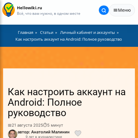
Hellowiki.ru
Меню
Всё, что вам нужно, в одном месте
Главная
Статьи
Личный кабинет и аккаунты
Как настроить аккаунт на Android: Полное руководство
Как настроить аккаунт на
Android: Полное
руководство
📅
21 августа 2025
⏱
5 минут
автор: Анатолий Малинин
9 лет в журналистике