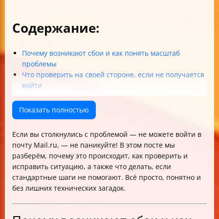
Содержание:
Почему возникают сбои и как понять масштаб
проблемы
Что проверить на своей стороне, если не получается
войти
Инструкция по шагам, если не получается войти
Как обратиться в службу поддержки Mail.ru и что
Показать полностью
подготовить
Как правильно информировать пользователя о
Если вы столкнулись с проблемой — не можете войти в
статусе проблемы
почту Mail.ru, — не паникуйте! В этом посте мы
Разница между веб-интерфейсом и мобильными
разберём, почему это происходит, как проверить и
приложениями
исправить ситуацию, а также что делать, если
Правовые и конфиденциальные аспекты
стандартные шаги не помогают. Всё просто, понятно и
Итоговая таблица действий при проблемах с входом
без лишних технических загадок.
в Mail.ru