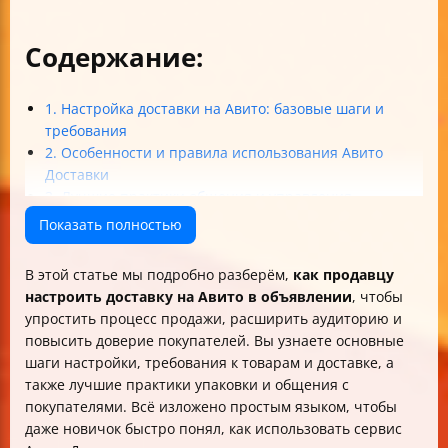
Содержание:
1. Настройка доставки на Авито: базовые шаги и
требования
2. Особенности и правила использования Авито
Доставки
3. Лучшие практики общения и управления
доставкой
Показать полностью
4. Логистика, упаковка и распространённые
сложности
В этой статье мы подробно разберём,
как продавцу
5. Влияние доставки на продажи и видимость
настроить доставку на Авито в объявлении
, чтобы
объявления
упростить процесс продажи, расширить аудиторию и
Итог: ваш план по настройке доставки на Авито
повысить доверие покупателей. Вы узнаете основные
шаги настройки, требования к товарам и доставке, а
также лучшие практики упаковки и общения с
покупателями. Всё изложено простым языком, чтобы
даже новичок быстро понял, как использовать сервис