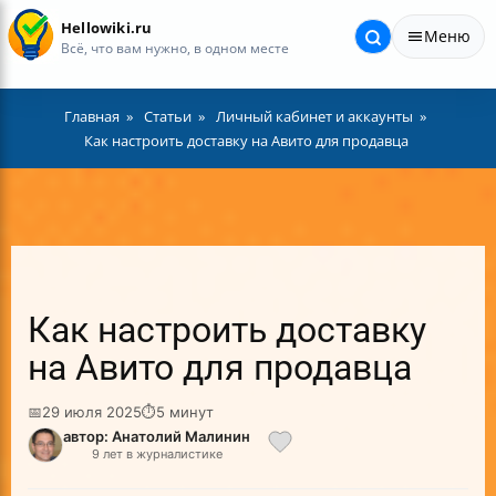
Hellowiki.ru
Меню
Всё, что вам нужно, в одном месте
Главная
Статьи
Личный кабинет и аккаунты
Как настроить доставку на Авито для продавца
Как настроить доставку
на Авито для продавца
📅
29 июля 2025
⏱
5 минут
автор: Анатолий Малинин
9 лет в журналистике