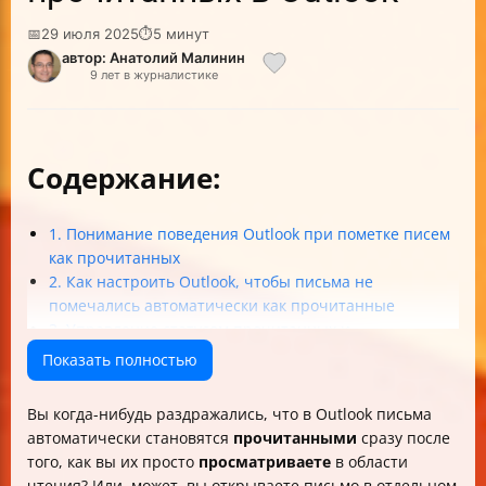
📅
29 июля 2025
⏱
5 минут
автор: Анатолий Малинин
9 лет в журналистике
Содержание:
1. Понимание поведения Outlook при пометке писем
как прочитанных
2. Как настроить Outlook, чтобы письма не
помечались автоматически как прочитанные
3. Управление статусом прочитанных и
непрочитанных писем вручную и с помощью правил
Показать полностью
4. Лучшие практики и особенности разных версий
Outlook
Вы когда-нибудь раздражались, что в Outlook письма
Итоговая таблица настроек Outlook для управления
автоматически становятся
прочитанными
сразу после
статусом писем
того, как вы их просто
просматриваете
в области
Заключение
чтения? Или, может, вы открываете письмо в отдельном