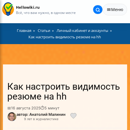
Hellowiki.ru
Меню
Всё, что вам нужно, в одном месте
Главная
Статьи
Личный кабинет и аккаунты
Как настроить видимость резюме на hh
Как настроить видимость
резюме на hh
📅
16 августа 2025
⏱
5 минут
автор: Анатолий Малинин
9 лет в журналистике