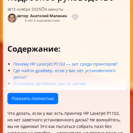
📅
13 ноября 2025
⏱
4 минуты
автор: Анатолий Малинин
9 лет в журналистике
Содержание:
Почему HP LaserJet P1102 — хит среди принтеров?
Где найти драйвер, если у вас нет установочного
диска?
Установка драйвера: шаг за шагом
Что делать, если при распаковке файла появляется
ошибка?
Показать полностью
Что говорят пользователи?
FAQ: быстрые ответы на частые вопросы
Что делать, если у вас есть принтер HP LaserJet P1102,
Чек-лист установки принтера HP LaserJet P1102 без
но нет заветного установочного диска? Не волнуйтесь,
диска
вы не одиноки! Это как пытаться собрать пазл без
О принте и файлах: что стоит знать
картинки на коробке — сложновато, но вполне реально.