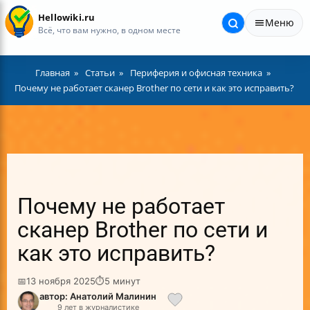
Hellowiki.ru
Меню
Всё, что вам нужно, в одном месте
Главная
Статьи
Периферия и офисная техника
Почему не работает сканер Brother по сети и как это исправить?
Почему не работает
сканер Brother по сети и
как это исправить?
📅
13 ноября 2025
⏱
5 минут
автор: Анатолий Малинин
9 лет в журналистике