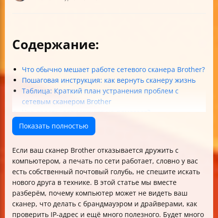
Содержание:
Что обычно мешает работе сетевого сканера Brother?
Пошаговая инструкция: как вернуть сканеру жизнь
Таблица: Краткий план устранения проблем с
сетевым сканером Brother
Что делать, если ничего не помогает?
Часто задаваемые вопросы (FAQ)
Показать полностью
Итог: не дайте проблемам со сканером превратить
вашу сеть в театр абсурда
Если ваш сканер Brother отказывается дружить с
Немного юмора на прощание
компьютером, а печать по сети работает, словно у вас
есть собственный почтовый голубь, не спешите искать
нового друга в технике. В этой статье мы вместе
разберём, почему компьютер может не видеть ваш
сканер, что делать с брандмауэром и драйверами, как
проверить IP-адрес и ещё много полезного. Будет много