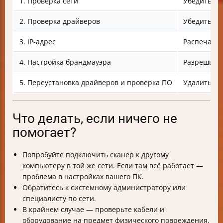
1. Проверка сети
Убедиться, 
2. Проверка драйверов
Убедиться 
3. IP-адрес
Распечатат
4. Настройка брандмауэра
Разрешить 
5. Переустановка драйверов и проверка ПО
Удалить ст
Что делать, если ничего не
помогает?
Попробуйте подключить сканер к другому
компьютеру в той же сети. Если там всё работает —
проблема в настройках вашего ПК.
Обратитесь к системному администратору или
специалисту по сети.
В крайнем случае — проверьте кабели и
оборудование на предмет физического повреждения.