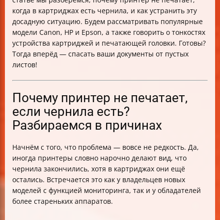
при наличии чернил
когда в картриджах есть чернила, и как устранить эту
FAQ: отвечаем на популярные вопросы
досадную ситуацию. Будем рассматривать популярные
Таблица сравнения действий при разных проблемах
модели Canon, HP и Epson, а также говорить о тонкостях
Итог: принтер с чернилами, но без печати — это не
устройства картриджей и печатающей головки. Готовы?
приговор!
Тогда вперёд — спасать ваши документы от пустых
листов!
Почему принтер не печатает,
если чернила есть?
Разбираемся в причинах
Начнём с того, что проблема — вовсе не редкость. Да,
иногда принтеры словно нарочно делают вид, что
чернила закончились, хотя в картриджах они ещё
остались. Встречается это как у владельцев новых
моделей с функцией мониторинга, так и у обладателей
более стареньких аппаратов.