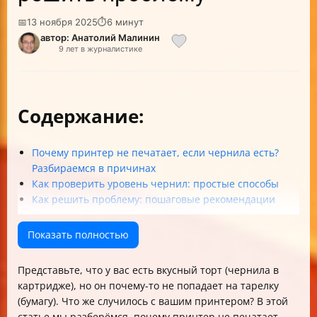
📅
13 ноября 2025
⏱
6 минут
автор: Анатолий Малинин
9 лет в журналистике
Содержание:
Почему принтер не печатает, если чернила есть?
Разбираемся в причинах
Как проверить уровень чернил: простые способы
Как решить проблему: пошаговые рекомендации
Как промыть картриджи и печатающую головку:
простой рецепт
Показать полностью
Особенности перезаправляемых картриджей (ПЗК) и
СНПЧ
Представьте, что у вас есть вкусный торт (чернила в
Что делать, если принтер видит картриджи, но не
картридже), но он почему-то не попадает на тарелку
печатает?
(бумагу). Что же случилось с вашим принтером? В этой
Краткий чек-лист: как решить проблему с печатью
статье мы разберёмся, почему принтер не печатает,