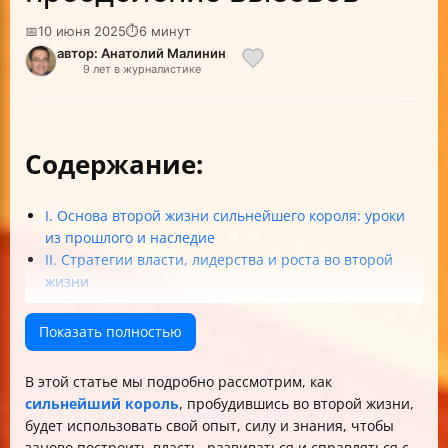
📅
10 июня 2025
⏱
6 минут
автор: Анатолий Малинин
9 лет в журналистике
Содержание:
I. Основа второй жизни сильнейшего короля: уроки
из прошлого и наследие
II. Стратегии власти, лидерства и роста во второй
жизни
III. Личностная эволюция и эмоциональные
перемены
Показать полностью
IV. Вызовы, конфликты и путь к искуплению
Итог: что будет делать сильнейший король в своей
В этой статье мы подробно рассмотрим, как
второй жизни?
сильнейший король
, пробудившись во второй жизни,
будет использовать свой опыт, силу и знания, чтобы
заново построить власть, развиваться и справляться с