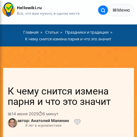
Hellowiki.ru
Меню
Всё, что вам нужно, в одном месте
Главная
Статьи
Праздники и традиции
К чему снится измена парня и что это значит
К чему снится измена
парня и что это значит
📅
14 июня 2025
⏱
6 минут
автор: Анатолий Малинин
9 лет в журналистике