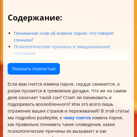
Содержание:
Понимание снов об измене парня: что говорят
сонники?
Психологические причины и эмоциональное
состояние
Практические советы: как работать с такими снами и
отношениями
Показать полностью
Различение страхов и реальных проблем
Итоговая таблица толкований сна об измене парня
Если вам снится измена парня, сердце сжимается, а
Заключение
разум пускается в тревожные догадки. Что же на самом
деле означает такой сон? Стоит ли паниковать и
подозревать возлюбленного? Или это всего лишь
отражение ваших страхов и переживаний? В этой статье
мы подробно разберём, к
чему снится
измена парня,
как правильно понимать такие сновидения, какие
психологические причины их вызывают и как