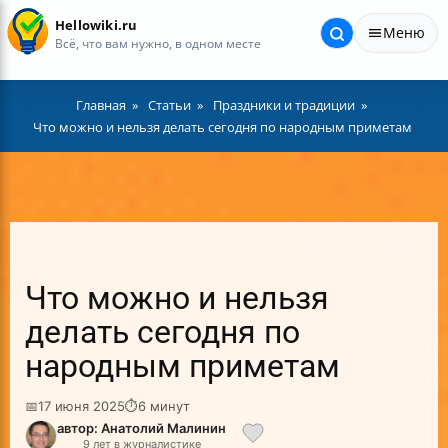
Hellowiki.ru
Меню
Всё, что вам нужно, в одном месте
Главная
Статьи
Праздники и традиции
Что можно и нельзя делать сегодня по народным приметам
Что можно и нельзя
делать сегодня по
народным приметам
📅
17 июня 2025
⏱
6 минут
автор: Анатолий Малинин
9 лет в журналистике